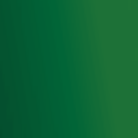
het laatste nieuws en aanbiedingen die wijzelf of in
samenwerking met onze partners organiseren. Je kunt je
op ieder moment afmelden. Zie voor meer informatie de
privacyverklaring
.
Snel naar
Home
Radiofrequenties Radio 10
Hitlijsten
Radio 10 DJ's
Radio 10 zenders
Livemuziek
Acties
Luisteren naar Radio 10
Voorwaarden
Privacyverklaring
Gebruiksvoorwaarden
Cookieverklaring
Digitale diensten
Cookie instellingen