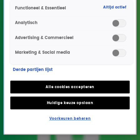
Altijd actief
Functioneel & Essentieel
Analytisch
Advertising & Commercieel
Marketing & Social media
Deze wielrensters maken
Derde partijen lijst
kans op de overwinning
in de Tour de France
Alle cookies accepteren
Femmes
Huidige keuze opslaan
SHOWS
12 aug 2024, 10:01
Voorkeuren beheren