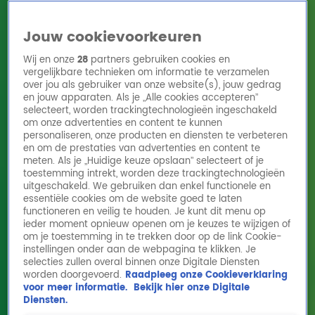
Jouw cookievoorkeuren
Wij en onze
28
partners gebruiken cookies en
vergelijkbare technieken om informatie te verzamelen
over jou als gebruiker van onze website(s), jouw gedrag
en jouw apparaten. Als je „Alle cookies accepteren”
Home
Acties
Radio 10 zenders
Radioshows
DJ's
Hitlijsten
selecteert, worden trackingtechnologieën ingeschakeld
Radio luisteren
om onze advertenties en content te kunnen
personaliseren, onze producten en diensten te verbeteren
Volg Radio 10
en om de prestaties van advertenties en content te
meten. Als je „Huidige keuze opslaan” selecteert of je
toestemming intrekt, worden deze trackingtechnologieën
uitgeschakeld. We gebruiken dan enkel functionele en
Zoeken
essentiële cookies om de website goed te laten
functioneren en veilig te houden. Je kunt dit menu op
ieder moment opnieuw openen om je keuzes te wijzigen of
Home
Online Radio Luisteren
Acties
Shows
Alle zenders
om je toestemming in te trekken door op de link Cookie-
instellingen onder aan de webpagina te klikken. Je
selecties zullen overal binnen onze Digitale Diensten
worden doorgevoerd.
Raadpleeg onze Cookieverklaring
voor meer informatie.
Bekijk hier onze Digitale
Diensten.