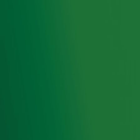
Meld je aan voor onze wekelijkse nieuwsbrief met daarin
het laatste nieuws en aanbiedingen die wijzelf of in
samenwerking met onze partners organiseren. Je kunt je
op ieder moment afmelden. Zie voor meer informatie de
privacyverklaring
.
De Radio 10 Ochtendshow
De Radio 10 Ochtendshow
met
Lex Gaarthuis
zorgt elke
werkdag voor de genadeklap voor je ochtendhumeur. Met
een nuchtere blik op het nieuws, kans op een lekker
geldbedrag en natuurlijk de Guilty Pleasure Party!
Bron foto: ANP
Ontvang onze nieuwsbrief
Meld je aan voor de nieuwsbrief van Radio 10 en blijf op
de hoogte van het laatste Radio 10-nieuws.
Aanmelden
Meld je aan voor onze wekelijkse nieuwsbrief met daarin