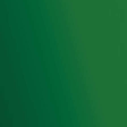
Hitlijsten
Radio 10 DJ's
Radio 10 zenders
Livemuziek
Acties
Luisteren naar Radio 10
Voorwaarden
Privacyverklaring
Gebruiksvoorwaarden
Cookieverklaring
Digitale diensten
Cookie instellingen
Adverteren
Vacatures
Publieksservice
Toegankelijkheid
Contact met de Studio
0909-300 10 10