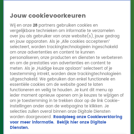
Jouw cookievoorkeuren
Wij en onze
28
partners gebruiken cookies en
vergelijkbare technieken om informatie te verzamelen
over jou als gebruiker van onze website(s), jouw gedrag
en jouw apparaten. Als je „Alle cookies accepteren”
Home
Acties
Radio 10 zenders
Radioshows
DJ's
Hitlijsten
selecteert, worden trackingtechnologieën ingeschakeld
Radio luisteren
om onze advertenties en content te kunnen
personaliseren, onze producten en diensten te verbeteren
Volg Radio 10
en om de prestaties van advertenties en content te
meten. Als je „Huidige keuze opslaan” selecteert of je
toestemming intrekt, worden deze trackingtechnologieën
uitgeschakeld. We gebruiken dan enkel functionele en
Zoeken
essentiële cookies om de website goed te laten
functioneren en veilig te houden. Je kunt dit menu op
ieder moment opnieuw openen om je keuzes te wijzigen of
Home
Online Radio Luisteren
Acties
Shows
Alle zenders
om je toestemming in te trekken door op de link Cookie-
instellingen onder aan de webpagina te klikken. Je
Tribute To Toto - Stop Loving You (Toto
selecties zullen overal binnen onze Digitale Diensten
worden doorgevoerd.
Raadpleeg onze Cookieverklaring
cover) live @ Radio 10
voor meer informatie.
Bekijk hier onze Digitale
3 mei 2024, 10:40
Diensten.