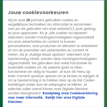
Jouw cookievoorkeuren
Wij en onze
28
partners gebruiken cookies en
vergelijkbare technieken om informatie te verzamelen
over jou als gebruiker van onze website(s), jouw gedrag
en jouw apparaten. Als je „Alle cookies accepteren”
Home
Acties
Radio 10 zenders
Radioshows
DJ's
Hitlijsten
selecteert, worden trackingtechnologieën ingeschakeld
Radio luisteren
om onze advertenties en content te kunnen
personaliseren, onze producten en diensten te verbeteren
Volg Radio 10
en om de prestaties van advertenties en content te
meten. Als je „Huidige keuze opslaan” selecteert of je
toestemming intrekt, worden deze trackingtechnologieën
uitgeschakeld. We gebruiken dan enkel functionele en
Zoeken
essentiële cookies om de website goed te laten
functioneren en veilig te houden. Je kunt dit menu op
ieder moment opnieuw openen om je keuzes te wijzigen of
Home
Online Radio Luisteren
Acties
Shows
Alle zenders
om je toestemming in te trekken door op de link Cookie-
The Richie Experience
instellingen onder aan de webpagina te klikken. Je
speelt My Destiny
selecties zullen overal binnen onze Digitale Diensten
akoestisch in ons
worden doorgevoerd.
Raadpleeg onze Cookieverklaring
voor meer informatie.
Bekijk hier onze Digitale
trappenhuis
Diensten.