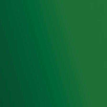
Radio 10 DJ's
Radio 10 zenders
Livemuziek
Acties
Luisteren naar Radio 10
Voorwaarden
Privacyverklaring
Gebruiksvoorwaarden
Cookieverklaring
Digitale diensten
Cookie instellingen
Adverteren
Vacatures
Publieksservice
Toegankelijkheid
Contact met de Studio
0909-300 10 10
info@radio10.nl