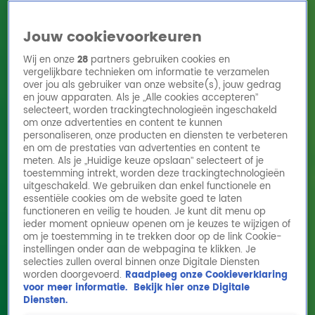
Jouw cookievoorkeuren
Wij en onze
28
partners gebruiken cookies en
vergelijkbare technieken om informatie te verzamelen
over jou als gebruiker van onze website(s), jouw gedrag
en jouw apparaten. Als je „Alle cookies accepteren”
Home
Acties
Radio 10 zenders
Radioshows
DJ's
Hitlijsten
selecteert, worden trackingtechnologieën ingeschakeld
Radio luisteren
om onze advertenties en content te kunnen
personaliseren, onze producten en diensten te verbeteren
Volg Radio 10
en om de prestaties van advertenties en content te
meten. Als je „Huidige keuze opslaan” selecteert of je
toestemming intrekt, worden deze trackingtechnologieën
uitgeschakeld. We gebruiken dan enkel functionele en
Zoeken
essentiële cookies om de website goed te laten
functioneren en veilig te houden. Je kunt dit menu op
ieder moment opnieuw openen om je keuzes te wijzigen of
Home
Online Radio Luisteren
Acties
Shows
Alle zenders
om je toestemming in te trekken door op de link Cookie-
instellingen onder aan de webpagina te klikken. Je
OG3NE - Christmas On My Doorstep
selecties zullen overal binnen onze Digitale Diensten
worden doorgevoerd.
Raadpleeg onze Cookieverklaring
2 dec 2021, 09:04
voor meer informatie.
Bekijk hier onze Digitale
Diensten.
OG3NE - Christmas On My Doorstep