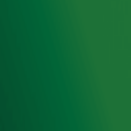
Radio 10 zenders
Livemuziek
Acties
Luisteren naar Radio 10
Voorwaarden
Privacyverklaring
Gebruiksvoorwaarden
Cookieverklaring
Digitale diensten
Cookie instellingen
Adverteren
Vacatures
Publieksservice
Toegankelijkheid
Contact met de Studio
0909-300 10 10
info@radio10.nl
Whatsapp met de Studio