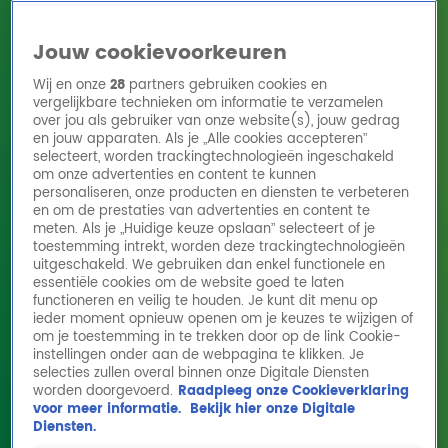
Jouw cookievoorkeuren
Wij en onze
28
partners gebruiken cookies en
vergelijkbare technieken om informatie te verzamelen
over jou als gebruiker van onze website(s), jouw gedrag
en jouw apparaten. Als je „Alle cookies accepteren”
Home
Acties
Radio 10 zenders
Radioshows
DJ's
Hitlijsten
selecteert, worden trackingtechnologieën ingeschakeld
Radio luisteren
om onze advertenties en content te kunnen
personaliseren, onze producten en diensten te verbeteren
Volg Radio 10
en om de prestaties van advertenties en content te
meten. Als je „Huidige keuze opslaan” selecteert of je
toestemming intrekt, worden deze trackingtechnologieën
uitgeschakeld. We gebruiken dan enkel functionele en
Zoeken
essentiële cookies om de website goed te laten
functioneren en veilig te houden. Je kunt dit menu op
ieder moment opnieuw openen om je keuzes te wijzigen of
Home
Online Radio Luisteren
Acties
Shows
Alle zenders
om je toestemming in te trekken door op de link Cookie-
instellingen onder aan de webpagina te klikken. Je
Kinderen reageren op hits uit de 80's Top
selecties zullen overal binnen onze Digitale Diensten
worden doorgevoerd.
Raadpleeg onze Cookieverklaring
1500
voor meer informatie.
Bekijk hier onze Digitale
20 mrt 2024, 11:58
Diensten.