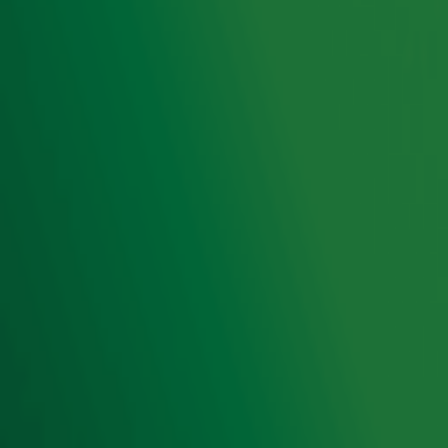
Hitlijsten
Radio 10 DJ's
Radio 10 zenders
Livemuziek
Acties
Luisteren naar Radio 10
Voorwaarden
Privacyverklaring
Gebruiksvoorwaarden
Cookieverklaring
Digitale diensten
Cookie instellingen
Adverteren
Vacatures
Publieksservice
Toegankelijkheid
Contact met de Studio
0909-300 10 10