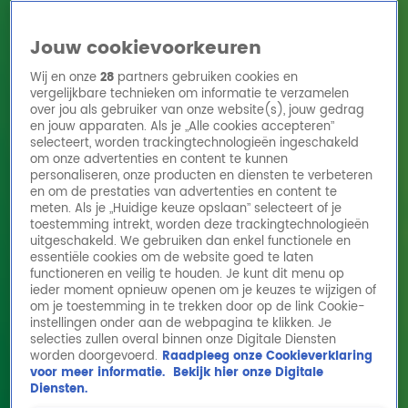
Jouw cookievoorkeuren
Wij en onze
28
partners gebruiken cookies en
vergelijkbare technieken om informatie te verzamelen
over jou als gebruiker van onze website(s), jouw gedrag
en jouw apparaten. Als je „Alle cookies accepteren”
Home
Acties
Radio 10 zenders
Radioshows
DJ's
Hitlijsten
selecteert, worden trackingtechnologieën ingeschakeld
Radio luisteren
om onze advertenties en content te kunnen
personaliseren, onze producten en diensten te verbeteren
Volg Radio 10
en om de prestaties van advertenties en content te
meten. Als je „Huidige keuze opslaan” selecteert of je
toestemming intrekt, worden deze trackingtechnologieën
uitgeschakeld. We gebruiken dan enkel functionele en
Zoeken
essentiële cookies om de website goed te laten
functioneren en veilig te houden. Je kunt dit menu op
ieder moment opnieuw openen om je keuzes te wijzigen of
Home
Online Radio Luisteren
Acties
Shows
Alle zenders
om je toestemming in te trekken door op de link Cookie-
instellingen onder aan de webpagina te klikken. Je
Interview Jan Smit - Ekdom in de Morgen -
selecties zullen overal binnen onze Digitale Diensten
worden doorgevoerd.
Raadpleeg onze Cookieverklaring
20220405
voor meer informatie.
Bekijk hier onze Digitale
5 apr 2022, 08:50
Diensten.