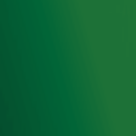
Radio 10 DJ's
Radio 10 zenders
Livemuziek
Acties
Luisteren naar Radio 10
Voorwaarden
Privacyverklaring
Gebruiksvoorwaarden
Cookieverklaring
Digitale diensten
Cookie instellingen
Adverteren
Vacatures
Publieksservice
Toegankelijkheid
Contact met de Studio
0909-300 10 10
info@radio10.nl