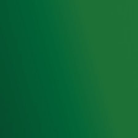
Radio 10 DJ's
Radio 10 zenders
Livemuziek
Acties
Luisteren naar Radio 10
Voorwaarden
Privacyverklaring
Gebruiksvoorwaarden
Cookieverklaring
Digitale diensten
Cookie instellingen
Adverteren
Vacatures
Publieksservice
Toegankelijkheid
Contact met de Studio
0909-300 10 10
info@radio10.nl