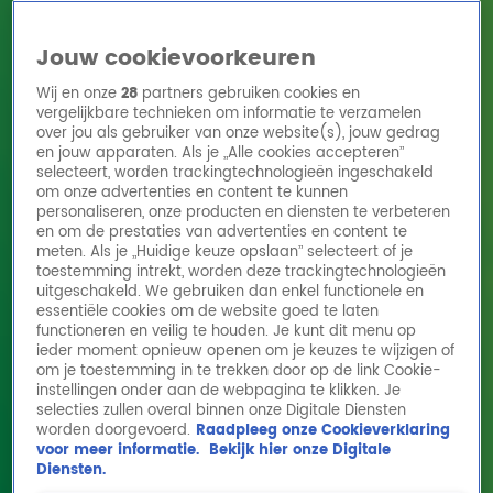
Jouw cookievoorkeuren
Wij en onze
28
partners gebruiken cookies en
vergelijkbare technieken om informatie te verzamelen
over jou als gebruiker van onze website(s), jouw gedrag
en jouw apparaten. Als je „Alle cookies accepteren”
Home
Acties
Radio 10 zenders
Radioshows
DJ's
Hitlijsten
selecteert, worden trackingtechnologieën ingeschakeld
Radio luisteren
om onze advertenties en content te kunnen
personaliseren, onze producten en diensten te verbeteren
Volg Radio 10
en om de prestaties van advertenties en content te
meten. Als je „Huidige keuze opslaan” selecteert of je
toestemming intrekt, worden deze trackingtechnologieën
uitgeschakeld. We gebruiken dan enkel functionele en
Zoeken
essentiële cookies om de website goed te laten
functioneren en veilig te houden. Je kunt dit menu op
ieder moment opnieuw openen om je keuzes te wijzigen of
Home
Online Radio Luisteren
Acties
Shows
Alle zenders
om je toestemming in te trekken door op de link Cookie-
instellingen onder aan de webpagina te klikken. Je
Interview Blackbird - Ekdom in de Morgen -
selecties zullen overal binnen onze Digitale Diensten
worden doorgevoerd.
Raadpleeg onze Cookieverklaring
11-11-'22
voor meer informatie.
Bekijk hier onze Digitale
11 nov 2022, 09:18
Diensten.