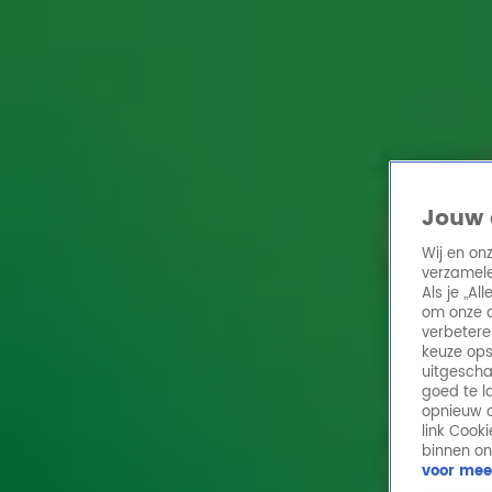
Home
Acties
Radio 10 zenders
Radioshows
DJ's
Hitlijsten
Radio luiste
Volg Radio 10
Jouw 
Wij en on
verzamele
Zoeken
Als je „A
Home
Online Radio Luisteren
Acties
Shows
Alle zenders
om onze a
verbetere
keuze ops
uitgescha
goed te l
opnieuw o
link Cook
binnen on
voor mee