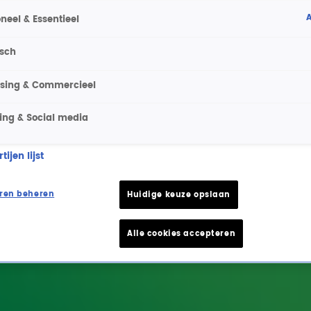
A
neel & Essentieel
isch
ising & Commercieel
ing & Social media
ijen lijst
ren beheren
Huidige keuze opslaan
Alle cookies accepteren