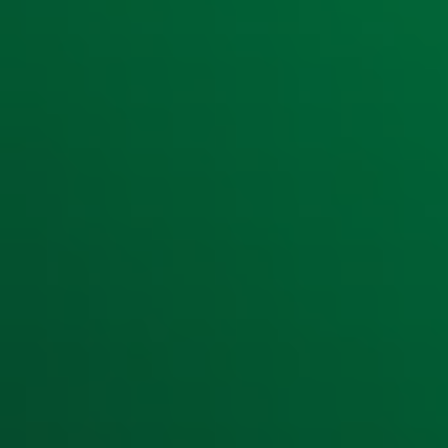
Ontvang onze nieuwsbrief
Meld je aan voor de nieuwsbrief van Radio 10 en blijf op d
Aanmelden
Meld je aan voor onze wekelijkse nieuwsbrief met daarin he
moment afmelden. Zie voor meer informatie de
privacyver
Snel naar
Home
Radiofrequenties Radio 10
Hitlijsten
Radio 10 DJ's
Radio 10 zenders
Livemuziek
Acties
Luisteren naar Radio 10
Voorwaarden
Privacyverklaring
Gebruiksvoorwaarden
Cookieverklaring
Digitale diensten