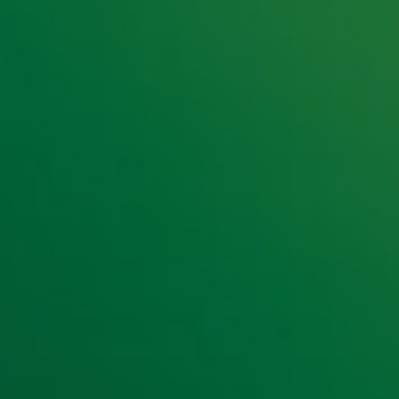
e hoogte van het laatste Radio 10-nieuws.
t laatste nieuws en aanbiedingen die wijzelf of in samenwe
klaring
.