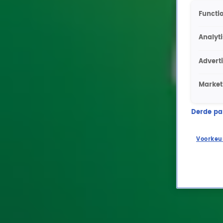
Functio
Analyt
Advert
Market
Derde part
Voorkeu