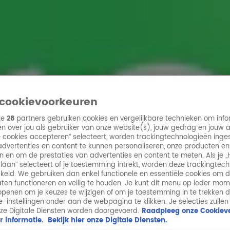
ren
cookievoorkeuren
ze
28
partners gebruiken cookies en vergelijkbare technieken om info
n over jou als gebruiker van onze website(s), jouw gedrag en jouw 
lle cookies accepteren” selecteert, worden trackingtechnologieën ing
dvertenties en content te kunnen personaliseren, onze producten en
n en om de prestaties van advertenties en content te meten. Als je „
laan” selecteert of je toestemming intrekt, worden deze trackingtec
keld. We gebruiken dan enkel functionele en essentiële cookies om 
aten functioneren en veilig te houden. Je kunt dit menu op ieder mo
penen om je keuzes te wijzigen of om je toestemming in te trekken 
ie-instellingen onder aan de webpagina te klikken. Je selecties zullen
ze Digitale Diensten worden doorgevoerd.
Raadpleeg onze Cookieve
r informatie.
Bekijk hier onze Digitale Diensten.