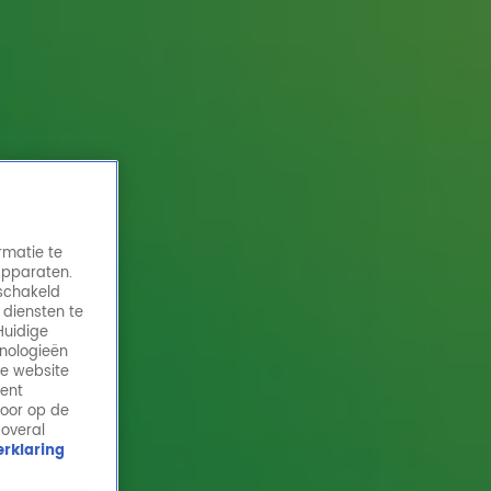
rmatie te
apparaten.
eschakeld
 diensten te
Huidige
hnologieën
Blanks speelt 'Never Have I Ever' bij Ekdom
de website
in de Morgen
ment
door op de
14 okt 2021, 09:35
 overal
rklaring
Blanks speelt 'Never Have I Ever' bij Ekdom in de
Morgen