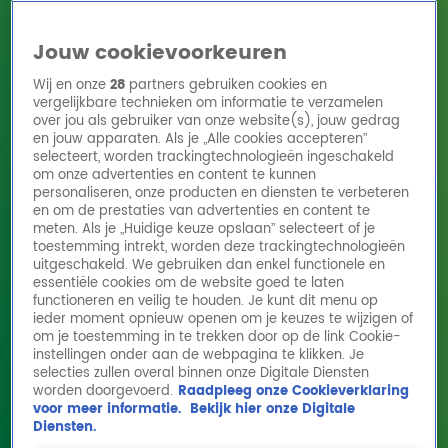
Jouw cookievoorkeuren
Wij en onze
28
partners gebruiken cookies en
vergelijkbare technieken om informatie te verzamelen
over jou als gebruiker van onze website(s), jouw gedrag
en jouw apparaten. Als je „Alle cookies accepteren”
Home
Acties
Radio 10 zenders
Radioshows
DJ's
Hitlijsten
selecteert, worden trackingtechnologieën ingeschakeld
Radio luisteren
om onze advertenties en content te kunnen
personaliseren, onze producten en diensten te verbeteren
Volg Radio 10
en om de prestaties van advertenties en content te
meten. Als je „Huidige keuze opslaan” selecteert of je
toestemming intrekt, worden deze trackingtechnologieën
uitgeschakeld. We gebruiken dan enkel functionele en
Zoeken
essentiële cookies om de website goed te laten
functioneren en veilig te houden. Je kunt dit menu op
ieder moment opnieuw openen om je keuzes te wijzigen of
Home
Online Radio Luisteren
Acties
Shows
Alle zenders
om je toestemming in te trekken door op de link Cookie-
BLANKS covert 'Drivers
instellingen onder aan de webpagina te klikken. Je
License' van Olivia Rodrigo
selecties zullen overal binnen onze Digitale Diensten
worden doorgevoerd.
Raadpleeg onze Cookieverklaring
14 okt 2021, 10:01
voor meer informatie.
Bekijk hier onze Digitale
BLANKS covert 'Drivers License' van Olivia Rodrigo
Diensten.