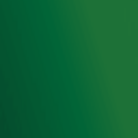
Luisteren naar Radio 10
Voorwaarden
Privacyverklaring
Gebruiksvoorwaarden
Cookieverklaring
Digitale diensten
Cookie instellingen
Adverteren
Vacatures
Publieksservice
Toegankelijkheid
Contact met de Studio
0909-300 10 10
info@radio10.nl
Whatsapp met de Studio
Download de Radio 10 App
Volg Radio 10
©
2026 Talpa Network. Alle rechten voorbehouden. Geen