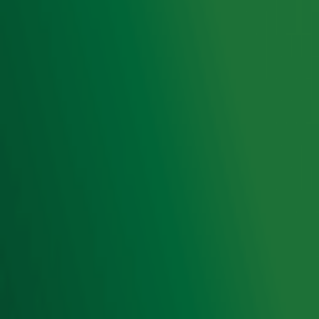
Radio 10 DJ's
Radio 10 zenders
Livemuziek
Acties
Luisteren naar Radio 10
Voorwaarden
Privacyverklaring
Gebruiksvoorwaarden
Cookieverklaring
Digitale diensten
Cookie instellingen
Adverteren
Vacatures
Publieksservice
Toegankelijkheid
Contact met de Studio
0909-300 10 10
info@radio10.nl