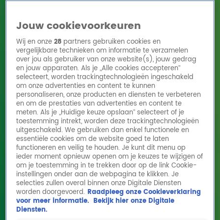
Jouw cookievoorkeuren
Wij en onze
28
partners gebruiken cookies en
vergelijkbare technieken om informatie te verzamelen
over jou als gebruiker van onze website(s), jouw gedrag
en jouw apparaten. Als je „Alle cookies accepteren”
Home
Acties
Radio 10 zenders
Radioshows
DJ's
Hitlijsten
selecteert, worden trackingtechnologieën ingeschakeld
Radio luisteren
om onze advertenties en content te kunnen
personaliseren, onze producten en diensten te verbeteren
Volg Radio 10
en om de prestaties van advertenties en content te
meten. Als je „Huidige keuze opslaan” selecteert of je
toestemming intrekt, worden deze trackingtechnologieën
uitgeschakeld. We gebruiken dan enkel functionele en
Zoeken
essentiële cookies om de website goed te laten
functioneren en veilig te houden. Je kunt dit menu op
ieder moment opnieuw openen om je keuzes te wijzigen of
Home
Online Radio Luisteren
Acties
Shows
Alle zenders
om je toestemming in te trekken door op de link Cookie-
Alle Muziek Artikelen
instellingen onder aan de webpagina te klikken. Je
selecties zullen overal binnen onze Digitale Diensten
Village People-zanger Victor Willis (74) overleden
worden doorgevoerd.
Raadpleeg onze Cookieverklaring
1 juli, 14:54
voor meer informatie.
Bekijk hier onze Digitale
Diensten.
Commodores-bassist en medeoprichter Ronald LaPread (75) overleden