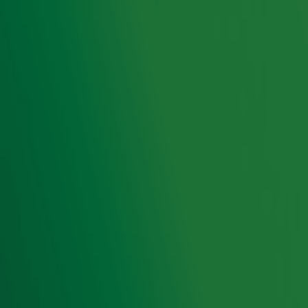
22 dec 2025, 16:05
The Mavericks-zanger Raul Malo (60) overleden
9 dec 2025, 19:58
1
2
3
Ontvang onze nieuwsbrief
Meld je aan voor de nieuwsbrief van Radio 10 en blijf op
de hoogte van het laatste Radio 10-nieuws.
Aanmelden
Meld je aan voor onze wekelijkse nieuwsbrief met daarin
het laatste nieuws en aanbiedingen die wijzelf of in
samenwerking met onze partners organiseren. Je kunt je
op ieder moment afmelden. Zie voor meer informatie de
privacyverklaring
.
Snel naar
Home
Radiofrequenties Radio 10
Hitlijsten