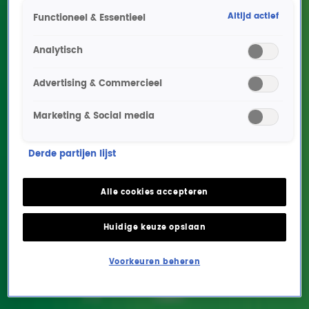
1 juni, 09:43
Altijd actief
Functioneel & Essentieel
Paul McCartney brengt na vijf jaar nieuw album uit
29 mei, 10:44
Analytisch
Brecht van Arnhem uit musical We Will Rock You live met I Want To Break Free!
1 apr, 15:05
Advertising & Commercieel
Queen Must Go On viert 40-jarig bestaan van A Kind Of Magic met geweldig
optreden
Marketing & Social media
17 mrt, 15:16
Radio 10 presents: UB40 ft. Ali Campbell met The Big Love Tour in Rotterdam Ahoy
16 mrt, 11:03
Derde partijen lijst
Nol Havens speelt grote VOF De Kunst-hits live bij Gijs!
13 mrt, 16:49
Alle cookies accepteren
Erik Mesie viert 80's met Toontje Lager-hits Stiekem Gedanst en Zoveel Te Doen
10 mrt, 18:21
Huidige keuze opslaan
Beach Boys' Best trotseren sneeuw voor zomers optreden bij Gordon & Froukje
5 jan, 14:45
Voorkeuren beheren
Wat als Bohemian Rhapsody nooit had bestaan? Zo zag de Top 4000 er dan uit
23 dec 2025, 08:12
Driving Home For Christmas-zanger Chris Rea (74) overleden