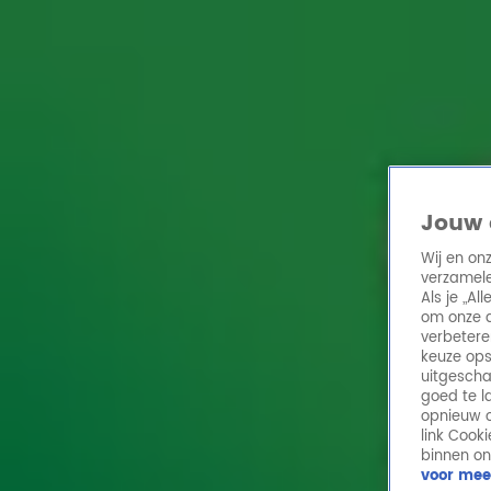
Home
Acties
Radio 10 zenders
Radioshows
DJ's
Hitlijsten
Radio luiste
Volg Radio 10
Jouw 
Wij en on
verzamele
Zoeken
Als je „A
Home
Online Radio Luisteren
Acties
Shows
Alle zenders
om onze a
verbetere
keuze ops
uitgescha
goed te l
opnieuw o
link Cook
binnen on
voor mee