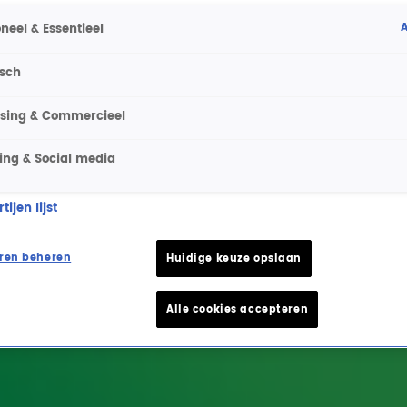
A
neel & Essentieel
isch
ising & Commercieel
ing & Social media
ijen lijst
ren beheren
Huidige keuze opslaan
Alle cookies accepteren