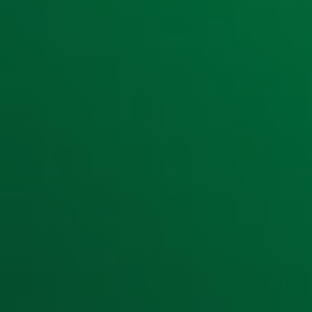
Ontvang onze nieuwsbrief
Meld je aan voor de nieuwsbrief van Radio 10 en blijf op d
Aanmelden
Meld je aan voor onze wekelijkse nieuwsbrief met daarin he
moment afmelden. Zie voor meer informatie de
privacyver
Snel naar
Home
Radiofrequenties Radio 10
Hitlijsten
Radio 10 DJ's
Radio 10 zenders
Livemuziek
Acties
Luisteren naar Radio 10
Voorwaarden
Privacyverklaring
Gebruiksvoorwaarden