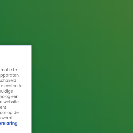
rmatie te
apparaten.
eschakeld
 diensten te
Huidige
hnologieën
Queen Must Go On opent Top 4000 in
de website
Concert met We Will Rock You!
ment
door op de
20 dec 2024, 11:49
 overal
rklaring
Tributeband Queen Must Go On won in 2022 het
programma The Tribute - Battle Of The Bands en