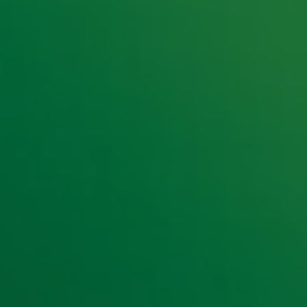
e hoogte van het laatste Radio 10-nieuws.
t laatste nieuws en aanbiedingen die wijzelf of in samenwe
klaring
.