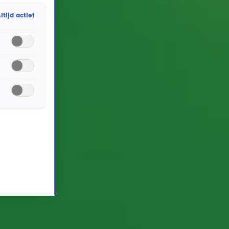
staat sindsdien bekend als dé Nederlandse Queen. En
ltijd actief
dat lieten ze maar al te graag zien tijdens Top 4000
in Concert, waar ze de eer kregen om deze mooie
avond te openen met een geweldige versie van We
Will Rock You!