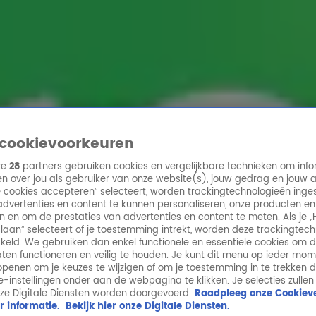
ren
cookievoorkeuren
ze
28
partners gebruiken cookies en vergelijkbare technieken om info
n over jou als gebruiker van onze website(s), jouw gedrag en jouw 
lle cookies accepteren” selecteert, worden trackingtechnologieën ing
dvertenties en content te kunnen personaliseren, onze producten en
n en om de prestaties van advertenties en content te meten. Als je „
laan” selecteert of je toestemming intrekt, worden deze trackingtec
keld. We gebruiken dan enkel functionele en essentiële cookies om 
aten functioneren en veilig te houden. Je kunt dit menu op ieder mo
penen om je keuzes te wijzigen of om je toestemming in te trekken 
ie-instellingen onder aan de webpagina te klikken. Je selecties zullen
ze Digitale Diensten worden doorgevoerd.
Raadpleeg onze Cookieve
r informatie.
Bekijk hier onze Digitale Diensten.