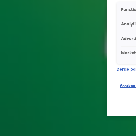
Functio
Analyt
Advert
Market
Derde part
Voorkeu