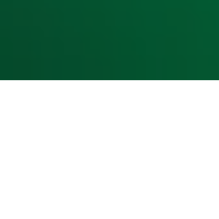
Cookieverklaring
Digitale diensten
Cookie instellingen
Adverteren
Vacatures
Publieksservice
Toegankelijkheid
Contact met de Studio
0909-300 10 10
info@radio10.nl
Whatsapp met de Studio
Download de Radio 10 App
Volg Radio 10
©
2026 Talpa Network. Alle rechten voorbehouden. Geen te
Radio 10
Nu Live
De grootste hits aller tijden!