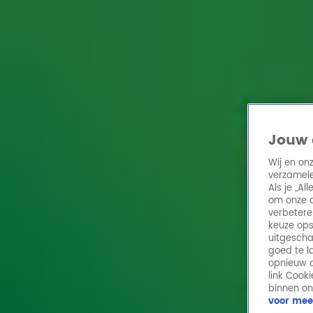
Home
Acties
Radio 10 zenders
Radioshows
DJ's
Hitlijsten
Radio luiste
Volg Radio 10
Jouw 
Wij en on
verzamele
Zoeken
Als je „A
Home
Online Radio Luisteren
Acties
Shows
Alle zenders
om onze a
verbetere
keuze ops
uitgescha
goed te l
opnieuw o
link Cook
binnen on
voor mee