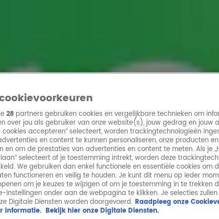
ren
cookievoorkeuren
ze
28
partners gebruiken cookies en vergelijkbare technieken om info
n over jou als gebruiker van onze website(s), jouw gedrag en jouw 
lle cookies accepteren” selecteert, worden trackingtechnologieën ing
dvertenties en content te kunnen personaliseren, onze producten en
n en om de prestaties van advertenties en content te meten. Als je „
laan” selecteert of je toestemming intrekt, worden deze trackingtec
keld. We gebruiken dan enkel functionele en essentiële cookies om 
aten functioneren en veilig te houden. Je kunt dit menu op ieder mo
penen om je keuzes te wijzigen of om je toestemming in te trekken 
ie-instellingen onder aan de webpagina te klikken. Je selecties zullen
ze Digitale Diensten worden doorgevoerd.
Raadpleeg onze Cookieve
r informatie.
Bekijk hier onze Digitale Diensten.