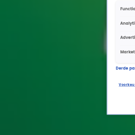
Functio
Analyt
Advert
Market
Derde part
Voorkeu