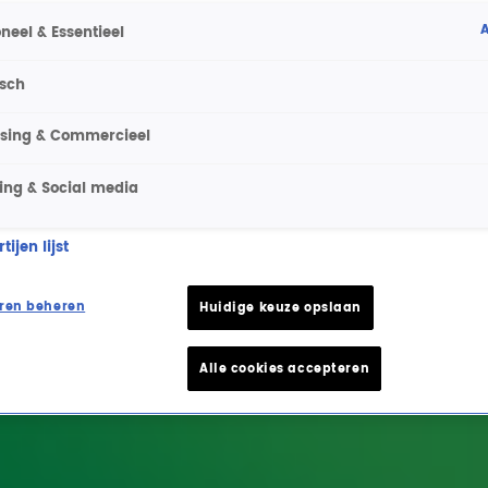
A
neel & Essentieel
isch
ising & Commercieel
ing & Social media
ijen lijst
ren beheren
Huidige keuze opslaan
Alle cookies accepteren