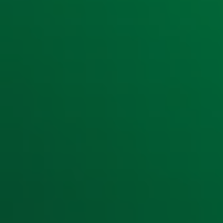
Ontvang onze nieuwsbrief
Meld je aan voor de nieuwsbrief van Radio 10 en blijf op d
Aanmelden
Meld je aan voor onze wekelijkse nieuwsbrief met daarin he
moment afmelden. Zie voor meer informatie de
privacyver
Snel naar
Home
Radiofrequenties Radio 10
Hitlijsten
Radio 10 DJ's
Radio 10 zenders
Livemuziek
Acties
Luisteren naar Radio 10
Voorwaarden
Privacyverklaring
Gebruiksvoorwaarden
Cookieverklaring