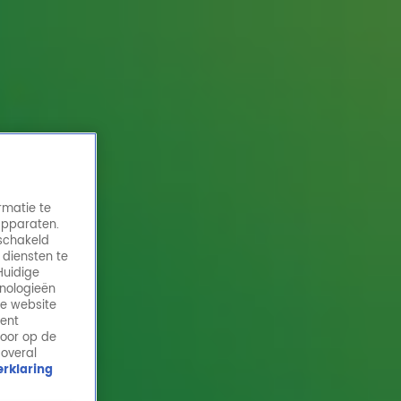
rmatie te
apparaten.
eschakeld
 diensten te
Huidige
hnologieën
Night To Remember door Ladies of Soul
de website
tijdens Top 4000 in Concert
ment
door op de
18 dec 2024, 15:39
 overal
rklaring
Ladies of Soul coverden Night To Remember van
Shalamar tijdens Top 4000 in Concert in het