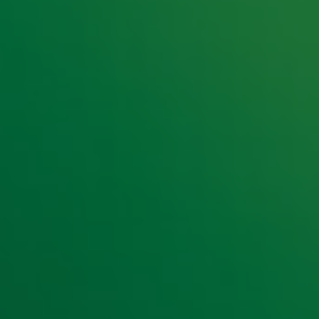
e hoogte van het laatste Radio 10-nieuws.
t laatste nieuws en aanbiedingen die wijzelf of in samenwe
klaring
.