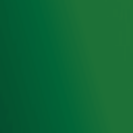
Hitlijsten
Radio 10 DJ's
Radio 10 zenders
Livemuziek
Acties
Luisteren naar Radio 10
Voorwaarden
Privacyverklaring
Gebruiksvoorwaarden
Cookieverklaring
Digitale diensten
Cookie instellingen
Adverteren
Vacatures
Publieksservice
Toegankelijkheid
Contact met de Studio
0909-300 10 10