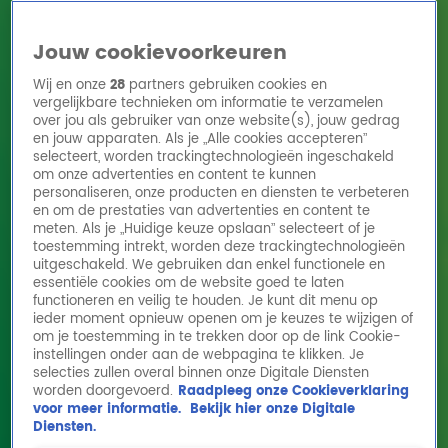
Jouw cookievoorkeuren
Wij en onze
28
partners gebruiken cookies en
vergelijkbare technieken om informatie te verzamelen
over jou als gebruiker van onze website(s), jouw gedrag
en jouw apparaten. Als je „Alle cookies accepteren”
Home
Acties
Radio 10 zenders
Radioshows
DJ's
Hitlijsten
selecteert, worden trackingtechnologieën ingeschakeld
Radio luisteren
om onze advertenties en content te kunnen
personaliseren, onze producten en diensten te verbeteren
Volg Radio 10
en om de prestaties van advertenties en content te
meten. Als je „Huidige keuze opslaan” selecteert of je
toestemming intrekt, worden deze trackingtechnologieën
uitgeschakeld. We gebruiken dan enkel functionele en
Zoeken
essentiële cookies om de website goed te laten
functioneren en veilig te houden. Je kunt dit menu op
ieder moment opnieuw openen om je keuzes te wijzigen of
Home
Online Radio Luisteren
Acties
Shows
Alle zenders
om je toestemming in te trekken door op de link Cookie-
instellingen onder aan de webpagina te klikken. Je
Kane met So Glad You Made It live op Top
selecties zullen overal binnen onze Digitale Diensten
worden doorgevoerd.
Raadpleeg onze Cookieverklaring
4000 in Concert
voor meer informatie.
Bekijk hier onze Digitale
16 dec 2024, 11:38
Diensten.