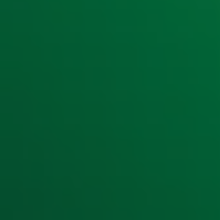
Ontvang onze nieuwsbrief
Meld je aan voor de nieuwsbrief van Radio 10 en blijf op d
Aanmelden
Meld je aan voor onze wekelijkse nieuwsbrief met daarin he
moment afmelden. Zie voor meer informatie de
privacyver
Snel naar
Home
Radiofrequenties Radio 10
Hitlijsten
Radio 10 DJ's
Radio 10 zenders
Livemuziek
Acties
Luisteren naar Radio 10
Voorwaarden
Privacyverklaring
Gebruiksvoorwaarden