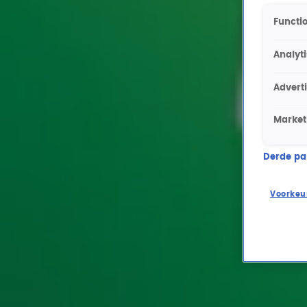
Functio
Analyt
Advert
Market
Derde part
Voorkeu