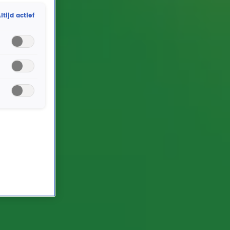
die éne hit aanvragen. Zo staat de Top 4000 vol met
ltijd actief
nummers die keer op keer worden aangevraagd.
Johnny deelt zijn favoriete verzoeknummer waarop hij
al vaak heeft gefeest, gesprongen en zelfs
geheadbangd.