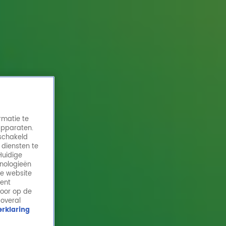
rmatie te
apparaten.
eschakeld
 diensten te
Huidige
hnologieën
Johnny de Mol wil déze headbanger op elk
de website
feest horen!
ment
door op de
5 dec 2024, 13:56
 overal
rklaring
De dj is natuurlijk de baas op het feest. Toch is het
soms lastig om je in te houden en moet je gewoon