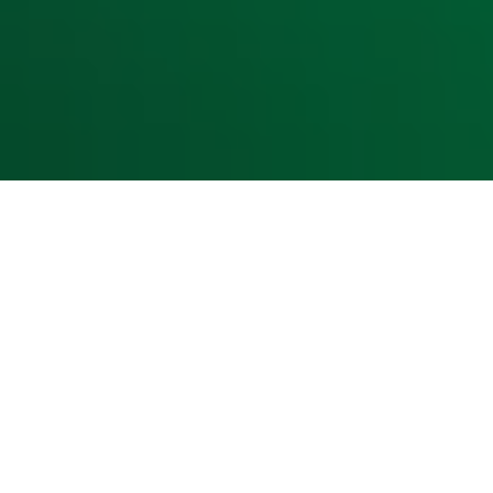
Cookieverklaring
Digitale diensten
Cookie instellingen
Adverteren
Vacatures
Publieksservice
Toegankelijkheid
Contact met de Studio
0909-300 10 10
info@radio10.nl
Whatsapp met de Studio
Download de Radio 10 App
Volg Radio 10
©
2026 Talpa Network. Alle rechten voorbehouden. Geen te
Radio 10
Nu Live
De grootste hits aller tijden!