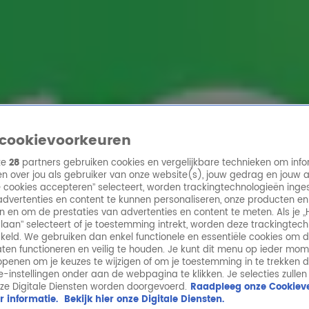
ren
cookievoorkeuren
ze
28
partners gebruiken cookies en vergelijkbare technieken om info
n over jou als gebruiker van onze website(s), jouw gedrag en jouw 
lle cookies accepteren” selecteert, worden trackingtechnologieën ing
dvertenties en content te kunnen personaliseren, onze producten en
n en om de prestaties van advertenties en content te meten. Als je „
laan” selecteert of je toestemming intrekt, worden deze trackingtec
keld. We gebruiken dan enkel functionele en essentiële cookies om 
aten functioneren en veilig te houden. Je kunt dit menu op ieder mo
penen om je keuzes te wijzigen of om je toestemming in te trekken 
ie-instellingen onder aan de webpagina te klikken. Je selecties zullen
ze Digitale Diensten worden doorgevoerd.
Raadpleeg onze Cookieve
r informatie.
Bekijk hier onze Digitale Diensten.