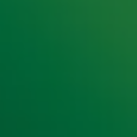
e hoogte van het laatste Radio 10-nieuws.
t laatste nieuws en aanbiedingen die wijzelf of in samenwe
klaring
.