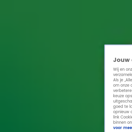
Home
Acties
Radio 10 zenders
Radioshows
DJ's
Hitlijsten
Radio luiste
Volg Radio 10
Jouw 
Wij en on
verzamele
Zoeken
Als je „A
Home
Online Radio Luisteren
Acties
Shows
Alle zenders
om onze a
verbetere
keuze ops
uitgescha
goed te l
opnieuw o
link Cook
binnen on
voor mee