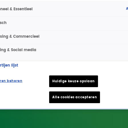
A
neel & Essentieel
isch
ising & Commercieel
ing & Social media
ijen lijst
ren beheren
Huidige keuze opslaan
Alle cookies accepteren