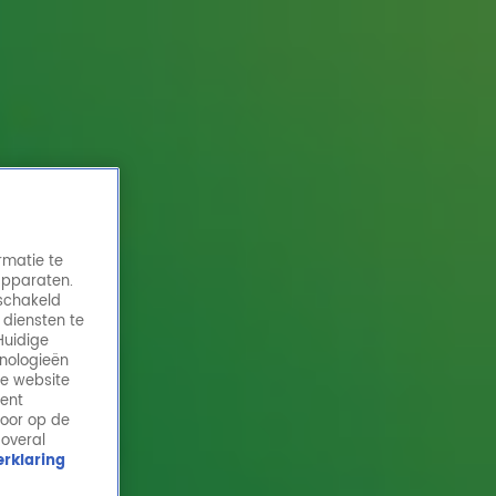
rmatie te
apparaten.
eschakeld
 diensten te
Huidige
hnologieën
Grote schoonmaak thuis? Johnny de Mol
de website
zet dan déze hit op!
ment
door op de
18 dec 2024, 11:56
 overal
rklaring
Soms ontkom je er gewoon niet aan: de grote
schoonmaak. En hoewel poetsen, stoffen en boenen