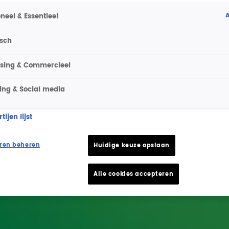
A
neel & Essentieel
isch
ising & Commercieel
ing & Social media
ijen lijst
ren beheren
Huidige keuze opslaan
Alle cookies accepteren