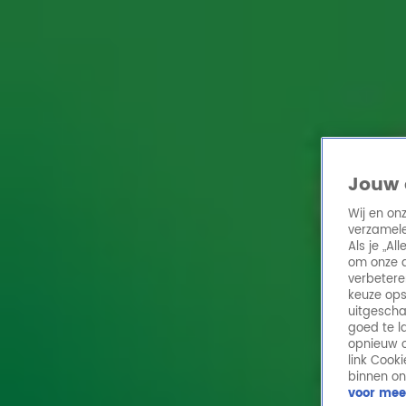
Home
Acties
Radio 10 zenders
Radioshows
DJ's
Hitlijsten
Radio luiste
Volg Radio 10
Jouw 
Wij en on
verzamele
Zoeken
Als je „A
Home
Online Radio Luisteren
Acties
Shows
Alle zenders
om onze a
verbetere
keuze ops
uitgescha
goed te l
opnieuw o
link Cook
binnen on
voor mee