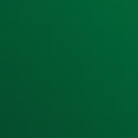
Ontvang onze nieuwsbrief
Meld je aan voor de nieuwsbrief van Radio 10 en blijf op d
Aanmelden
Meld je aan voor onze wekelijkse nieuwsbrief met daarin he
moment afmelden. Zie voor meer informatie de
privacyver
Snel naar
Home
Radiofrequenties Radio 10
Hitlijsten
Radio 10 DJ's
Radio 10 zenders
Livemuziek
Acties
Luisteren naar Radio 10
Voorwaarden
Privacyverklaring
Gebruiksvoorwaarden