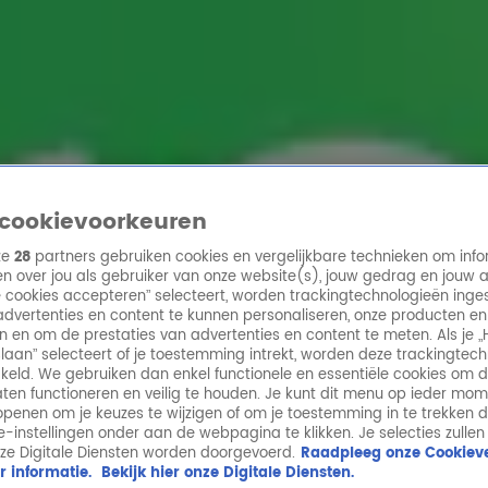
ren
cookievoorkeuren
ze
28
partners gebruiken cookies en vergelijkbare technieken om info
n over jou als gebruiker van onze website(s), jouw gedrag en jouw 
lle cookies accepteren” selecteert, worden trackingtechnologieën ing
dvertenties en content te kunnen personaliseren, onze producten en
n en om de prestaties van advertenties en content te meten. Als je „
laan” selecteert of je toestemming intrekt, worden deze trackingtec
keld. We gebruiken dan enkel functionele en essentiële cookies om 
aten functioneren en veilig te houden. Je kunt dit menu op ieder mo
penen om je keuzes te wijzigen of om je toestemming in te trekken 
ie-instellingen onder aan de webpagina te klikken. Je selecties zullen
ze Digitale Diensten worden doorgevoerd.
Raadpleeg onze Cookieve
r informatie.
Bekijk hier onze Digitale Diensten.