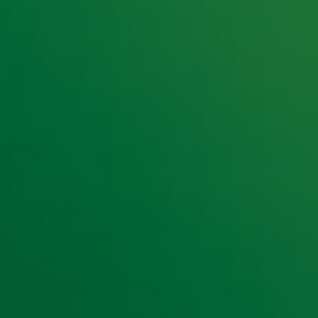
e hoogte van het laatste Radio 10-nieuws.
t laatste nieuws en aanbiedingen die wijzelf of in samenwe
klaring
.