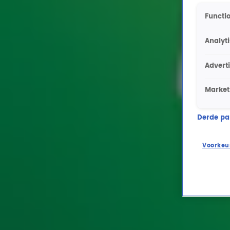
Functio
Analyt
Advert
Market
Derde part
Voorkeu