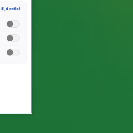
niet de leukste bezigheden zijn, kun je het wel een
ltijd actief
stuk gezelliger maken. Zing mee met de beste hits en,
we noemen maar wat; zet de Top 4000 op! Welke hit
zet Johnny op als het tijd is om het huis aan te
pakken? Je hoort het in deze video!