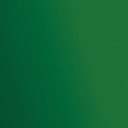
Hitlijsten
Radio 10 DJ's
Radio 10 zenders
Livemuziek
Acties
Luisteren naar Radio 10
Voorwaarden
Privacyverklaring
Gebruiksvoorwaarden
Cookieverklaring
Digitale diensten
Cookie instellingen
Adverteren
Vacatures
Publieksservice
Toegankelijkheid
Contact met de Studio
0909-300 10 10