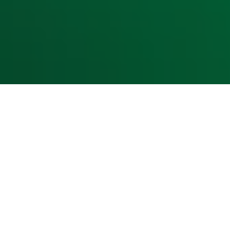
Cookieverklaring
Digitale diensten
Cookie instellingen
Adverteren
Vacatures
Publieksservice
Toegankelijkheid
Contact met de Studio
0909-300 10 10
info@radio10.nl
Whatsapp met de Studio
Download de Radio 10 App
Volg Radio 10
©
2026 Talpa Network. Alle rechten voorbehouden. Geen te
Radio 10
Nu Live
De grootste hits aller tijden!