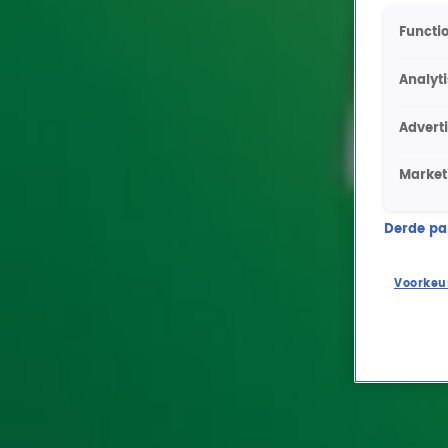
Functio
Analyt
Advert
Market
Derde part
Voorkeu