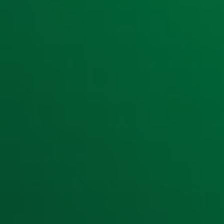
Ontvang onze nieuwsbrief
Meld je aan voor de nieuwsbrief van Radio 10 en blijf op d
Aanmelden
Meld je aan voor onze wekelijkse nieuwsbrief met daarin he
moment afmelden. Zie voor meer informatie de
privacyver
Snel naar
Home
Radiofrequenties Radio 10
Hitlijsten
Radio 10 DJ's
Radio 10 zenders
Livemuziek
Acties
Luisteren naar Radio 10
Voorwaarden
Privacyverklaring
Gebruiksvoorwaarden