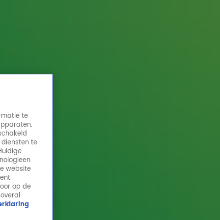
rmatie te
apparaten.
eschakeld
 diensten te
Huidige
hnologieën
Deze Top 4000-hit is te horen op de
de website
uitvaart van Johnny de Mol...
ment
door op de
26 nov 2024, 13:31
 overal
rklaring
Als het moment eenmaal daar is, en het is tijd om
heen te gaan, dan rest er natuurlijk nog maar één