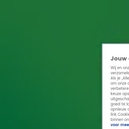
Home
Acties
Radio 10 zenders
Radioshows
DJ's
Hitlijsten
Radio luiste
Volg Radio 10
Jouw 
Wij en on
verzamele
Zoeken
Als je „A
Home
Online Radio Luisteren
Acties
Shows
Alle zenders
om onze a
verbetere
keuze ops
uitgescha
goed te l
opnieuw o
link Cook
binnen on
voor mee