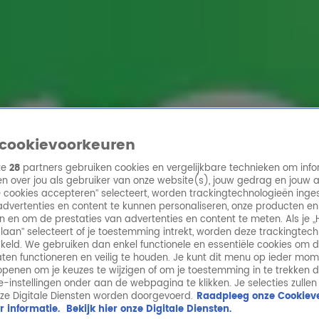
ren
cookievoorkeuren
ze
28
partners gebruiken cookies en vergelijkbare technieken om info
n over jou als gebruiker van onze website(s), jouw gedrag en jouw 
lle cookies accepteren” selecteert, worden trackingtechnologieën ing
dvertenties en content te kunnen personaliseren, onze producten en
n en om de prestaties van advertenties en content te meten. Als je „
laan” selecteert of je toestemming intrekt, worden deze trackingtec
keld. We gebruiken dan enkel functionele en essentiële cookies om 
aten functioneren en veilig te houden. Je kunt dit menu op ieder mo
penen om je keuzes te wijzigen of om je toestemming in te trekken 
ie-instellingen onder aan de webpagina te klikken. Je selecties zullen
ze Digitale Diensten worden doorgevoerd.
Raadpleeg onze Cookieve
r informatie.
Bekijk hier onze Digitale Diensten.