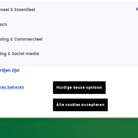
A
neel & Essentieel
isch
ising & Commercieel
ing & Social media
ijen lijst
ren beheren
Huidige keuze opslaan
Alle cookies accepteren