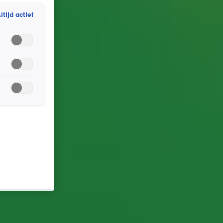
vraag... Welk nummer wordt er gedraaid op je
ltijd actief
uitvaart? Met welke hit neem jij afscheid van de
wereld? Wij vroegen het aan Johnny, die gelijk zijn
antwoord klaar had.