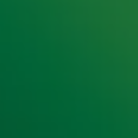
e hoogte van het laatste Radio 10-nieuws.
t laatste nieuws en aanbiedingen die wijzelf of in samenwe
klaring
.