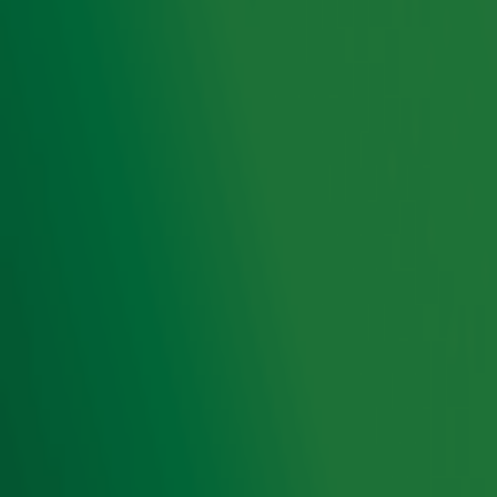
van de muzikale legendes die niet meer onder ons zijn in
de
Stars In Heaven Top 110
. Van Michael Jackson tot
Whitney Houston en van Rob de Nijs tot George Michael.
Vertel ons welk icoon niet mag ontbreken in de lijst en
luister op donderdag 29 mei naar Radio 10.
Ontvang onze nieuwsbrief
Meld je aan voor de nieuwsbrief van Radio 10 en blijf op
de hoogte van het laatste Radio 10-nieuws.
Aanmelden
Meld je aan voor onze wekelijkse nieuwsbrief met daarin
het laatste nieuws en aanbiedingen die wijzelf of in
samenwerking met onze partners organiseren. Je kunt je
op ieder moment afmelden. Zie voor meer informatie de
privacyverklaring
.
Snel naar
Home
Radiofrequenties Radio 10
Hitlijsten