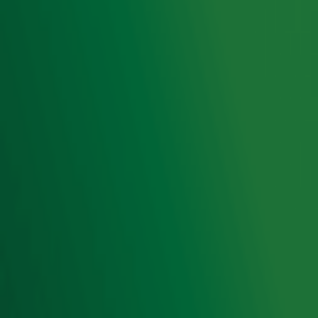
Radio 10 DJ's
Radio 10 zenders
Livemuziek
Acties
Luisteren naar Radio 10
Voorwaarden
Privacyverklaring
Gebruiksvoorwaarden
Cookieverklaring
Digitale diensten
Cookie instellingen
Adverteren
Vacatures
Publieksservice
Toegankelijkheid
Contact met de Studio
0909-300 10 10
info@radio10.nl
Whatsapp met de Studio