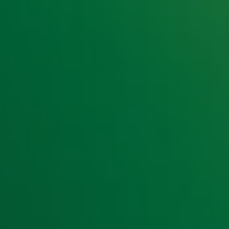
e hoogte van het laatste Radio 10-nieuws.
t laatste nieuws en aanbiedingen die wijzelf of in samenwe
klaring
.