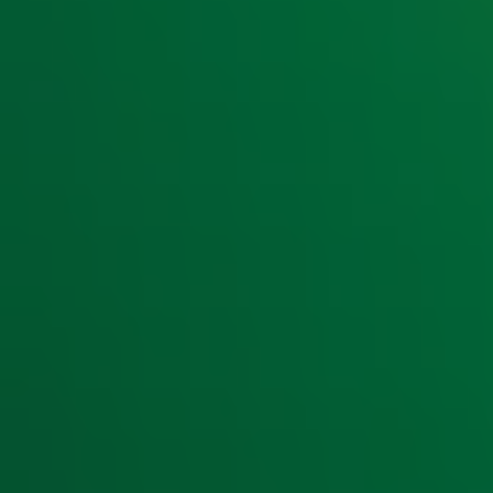
Benieuwd waar jouw favorieten zijn geëindigd in de lijst?
lijst van 2023. Bekijk ook
de ontknoping van de Top 4000
.
De Top 4000 lijst van 2023
De complete lijst check je hieronder en download je
hi