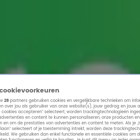
ren
cookievoorkeuren
ze
28
partners gebruiken cookies en vergelijkbare technieken om info
n over jou als gebruiker van onze website(s), jouw gedrag en jouw 
lle cookies accepteren” selecteert, worden trackingtechnologieën ing
dvertenties en content te kunnen personaliseren, onze producten en
n en om de prestaties van advertenties en content te meten. Als je „
laan” selecteert of je toestemming intrekt, worden deze trackingtec
keld. We gebruiken dan enkel functionele en essentiële cookies om 