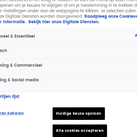
aten functioneren en veilig te houden. Je kunt dit menu op ieder mo
penen om je keuzes te wijzigen of om je toestemming in te trekken 
ie-instellingen onder aan de webpagina te klikken. Je selecties zullen
ze Digitale Diensten worden doorgevoerd.
Raadpleeg onze Cookieve
r informatie.
Bekijk hier onze Digitale Diensten.
A
neel & Essentieel
isch
ising & Commercieel
ing & Social media
ijen lijst
ren beheren
Huidige keuze opslaan
Alle cookies accepteren