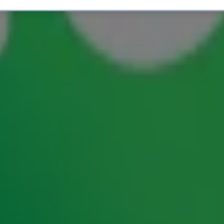
st van 2023! 🤩
r was het tijd voor 19e editie van de grootste
ngesteld door de luisteraars van Radio 10. Van
voorbij.