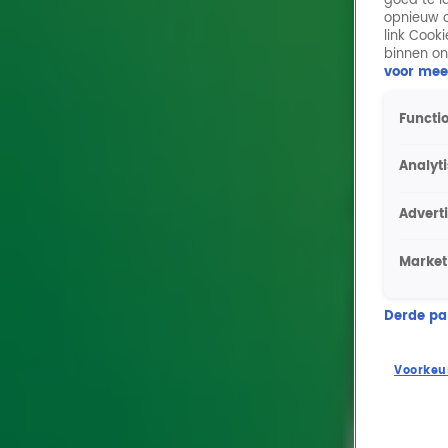
goed te l
opnieuw o
link Cook
binnen on
voor mee
Functio
Analyt
Advert
Market
Derde part
Voorkeu