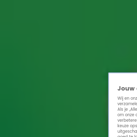
Home
Acties
Radio 10 zenders
Radioshows
DJ's
Hitlijsten
Radio luiste
Volg Radio 10
Zoeken
Home
Online Radio Luisteren
Acties
Shows
Alle zenders
Jouw 
Wij en on
verzamele
Als je „A
om onze a
verbetere
keuze ops
uitgescha