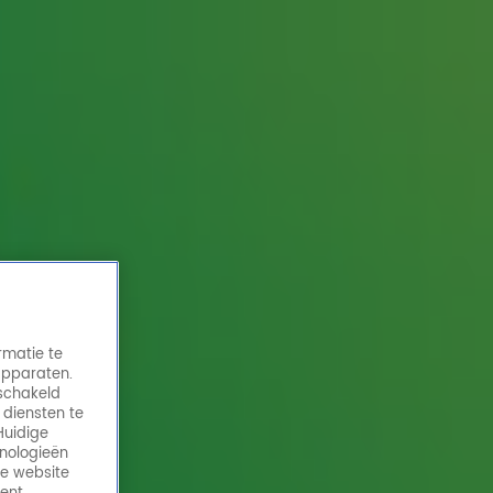
rmatie te
apparaten.
eschakeld
 diensten te
Huidige
hnologieën
de website