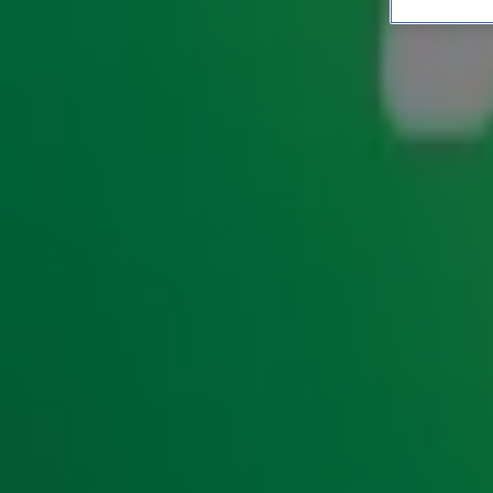
De Top 4000: bekijk de lij
HITLIJSTEN
21 nov 2023, 10:04
Vanaf zaterdag 25 november tot en met vrijdag 22 decembe
hitlijst aller tijden: de
Top 4000
. De lijst is helemaal same
Queen tot Bruno Mars en Abba tot The Weeknd: alles kwam 