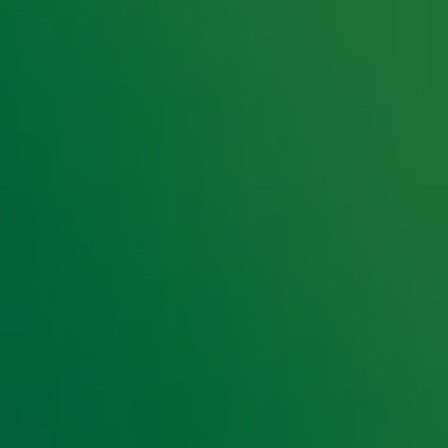
 Scroll naar beneden voor de complete Top 4000
er
in PDF.