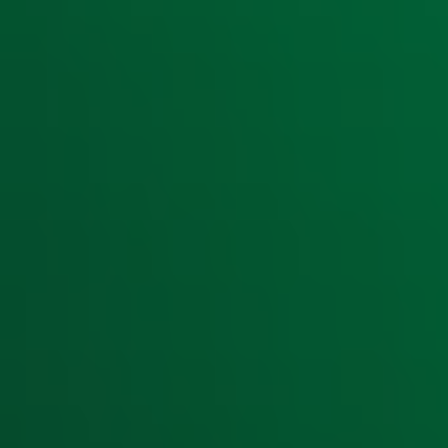
Ontvang onze nieuwsbrief
Meld je aan voor de nieuwsbrief van Radio 10 en blijf op d
Aanmelden
Meld je aan voor onze wekelijkse nieuwsbrief met daarin he
moment afmelden. Zie voor meer informatie de
privacyver
Snel naar
Home
Radiofrequenties Radio 10
Hitlijsten
Radio 10 DJ's
Radio 10 zenders
Livemuziek
Acties
Luisteren naar Radio 10
Voorwaarden
Privacyverklaring
Gebruiksvoorwaarden
Cookieverklaring