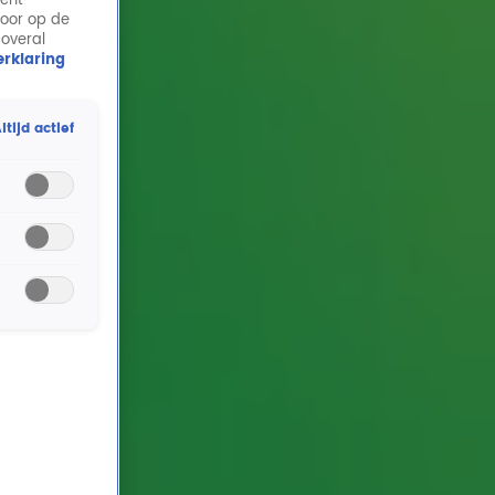
ment
door op de
 overal
rklaring
ltijd actief