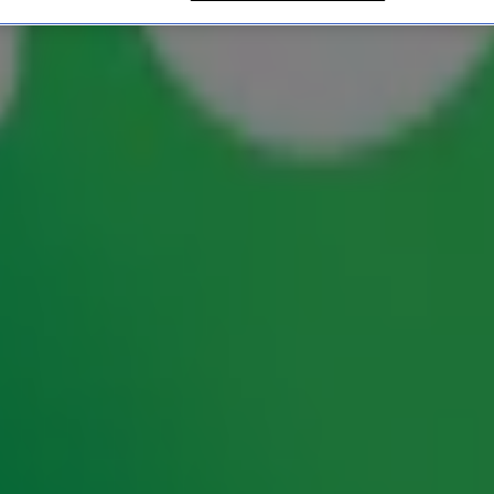
 hun favoriete Top 4000-h
 Radio 10. Maar de grootste hitlijst aller tijden
eder nummer in een stemlijst zit een herinnering en
en aantal van deze verhalen voor je verzameld.