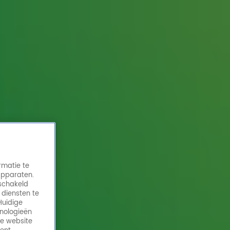
rmatie te
apparaten.
eschakeld
 diensten te
Huidige
hnologieën
de website