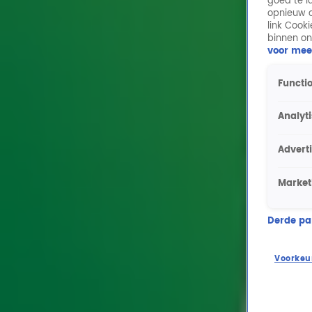
goed te l
opnieuw o
link Cook
binnen on
voor mee
Functio
Analyt
Advert
Market
Derde part
Voorkeu