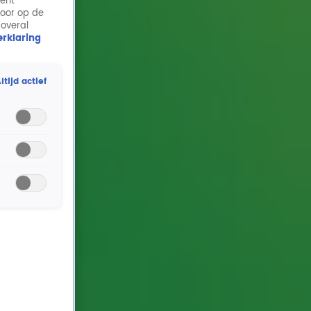
ment
door op de
 overal
rklaring
ltijd actief