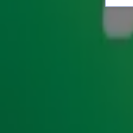
Radio 10-luisteraars over
HITLIJSTEN
25 nov 2019, 11:24
Het is bijna zover: vanaf 4 december is de Top 4000 terug op
zou natuurlijk niet bestaan zonder jouw stemlijst! Achter i
om je alvast op te warmen voor de Top 4000, hebben we e