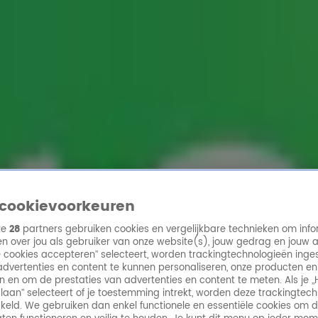
ren
cookievoorkeuren
ze
28
partners gebruiken cookies en vergelijkbare technieken om info
n over jou als gebruiker van onze website(s), jouw gedrag en jouw 
lle cookies accepteren” selecteert, worden trackingtechnologieën ing
dvertenties en content te kunnen personaliseren, onze producten en
n en om de prestaties van advertenties en content te meten. Als je „
laan” selecteert of je toestemming intrekt, worden deze trackingtec
keld. We gebruiken dan enkel functionele en essentiële cookies om 