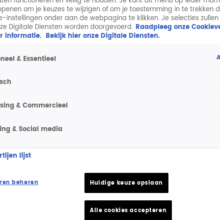
aten functioneren en veilig te houden. Je kunt dit menu op ieder mo
penen om je keuzes te wijzigen of om je toestemming in te trekken 
ie-instellingen onder aan de webpagina te klikken. Je selecties zullen
ze Digitale Diensten worden doorgevoerd.
Raadpleeg onze Cookieve
r informatie.
Bekijk hier onze Digitale Diensten.
A
neel & Essentieel
isch
ising & Commercieel
ing & Social media
ijen lijst
ren beheren
Huidige keuze opslaan
Alle cookies accepteren