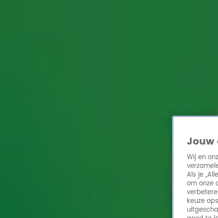
Home
Acties
Radio 10 zenders
Radioshows
DJ's
Hitlijsten
Radio luiste
Volg Radio 10
Zoeken
Home
Online Radio Luisteren
Acties
Shows
Alle zenders
Jouw 
Wij en on
verzamele
Als je „A
om onze a
verbetere
keuze ops
uitgescha