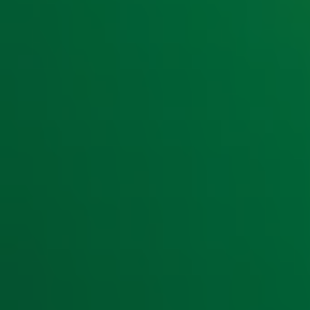
Lees ook
De Top 4000-stemlijst van… Gerard Ekdom
De Top 4000-stemlijst van… René Froger!