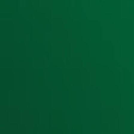
Ontvang onze nieuwsbrief
Meld je aan voor de nieuwsbrief van Radio 10 en blijf op d
Aanmelden
Meld je aan voor onze wekelijkse nieuwsbrief met daarin he
moment afmelden. Zie voor meer informatie de
privacyver
Snel naar
Home
Radiofrequenties Radio 10
Hitlijsten
Radio 10 DJ's
Radio 10 zenders
Livemuziek
Acties
Luisteren naar Radio 10
Voorwaarden
Privacyverklaring
Gebruiksvoorwaarden
Cookieverklaring