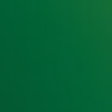
e hoogte van het laatste Radio 10-nieuws.
t laatste nieuws en aanbiedingen die wijzelf of in samenwe
klaring
.