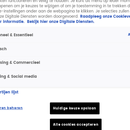
aten functioneren en veilig te houden. Je kunt dit menu op ieder mo
penen om je keuzes te wijzigen of om je toestemming in te trekken 
ie-instellingen onder aan de webpagina te klikken. Je selecties zullen
ze Digitale Diensten worden doorgevoerd.
Raadpleeg onze Cookieve
r informatie.
Bekijk hier onze Digitale Diensten.
A
neel & Essentieel
isch
ising & Commercieel
ing & Social media
ijen lijst
ren beheren
Huidige keuze opslaan
Alle cookies accepteren