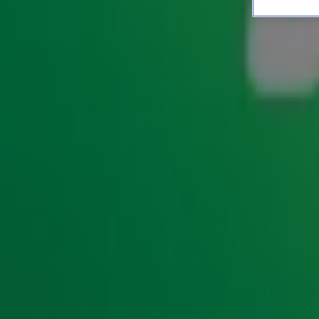
R.E.M. door Rondé! Om doo
HITLIJSTEN
1 dec 2021, 13:01
Aan de lopende band maakt Rondé hits die niet meer uit j
ochtend bij Gerard Ekdom op Radio 10 dat ze ook fantastis
hier!