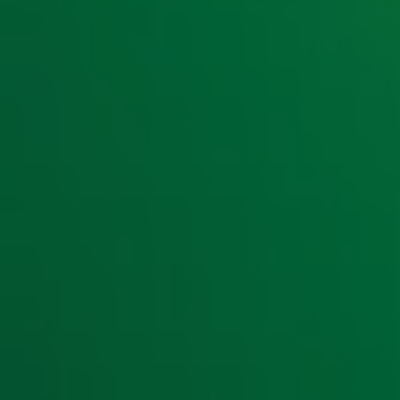
Een koude, gure, drijfnatte woensdag in december. Dat kan
Rondé kwam langs om een fantastische Top 4000-cover op
R.E.M.
Te beginnen bij de cover, want uit die enorme hitlijst ko
te nemen, namelijk R.E.M. met Losing My Religion. Daar go
perfect. Bekijk deze video hierboven.