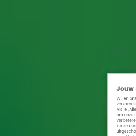
Home
Acties
Radio 10 zenders
Radioshows
DJ's
Hitlijsten
Radio luiste
Volg Radio 10
Zoeken
Home
Online Radio Luisteren
Acties
Shows
Alle zenders
Jouw 
Wij en on
verzamele
Als je „A
om onze a
verbetere
keuze ops
uitgescha