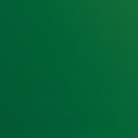
e hoogte van het laatste Radio 10-nieuws.
t laatste nieuws en aanbiedingen die wijzelf of in samenwe
klaring
.