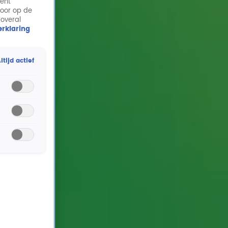
ment
door op de
 overal
rklaring
ltijd actief