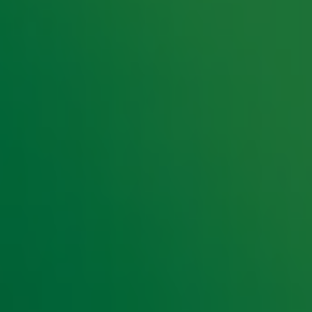
 niet veel goeds brengen, toch? Nee, hoor! Want
 de bühne te laten horen.
os de band een ultieme klassieker om onder handen
ten ze hun eigen sound overheen en dat paste