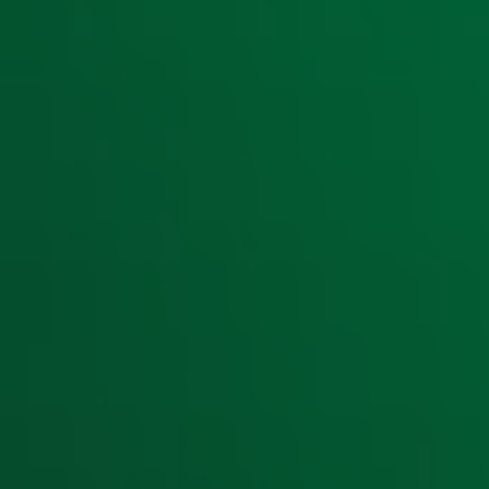
Ontvang onze nieuwsbrief
Meld je aan voor de nieuwsbrief van Radio 10 en blijf op d
Aanmelden
Meld je aan voor onze wekelijkse nieuwsbrief met daarin he
moment afmelden. Zie voor meer informatie de
privacyver
Snel naar
Home
Radiofrequenties Radio 10
Hitlijsten
Radio 10 DJ's
Radio 10 zenders
Livemuziek
Acties
Luisteren naar Radio 10
Voorwaarden
Privacyverklaring
Gebruiksvoorwaarden