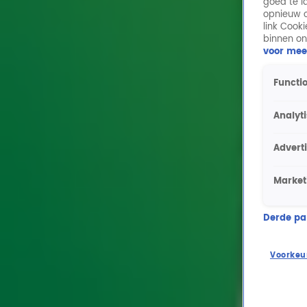
goed te l
opnieuw o
link Cook
binnen on
voor mee
Functio
Analyt
Advert
Market
Derde part
Voorkeu