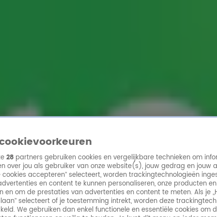
ren
cookievoorkeuren
ze
28
partners gebruiken cookies en vergelijkbare technieken om info
n over jou als gebruiker van onze website(s), jouw gedrag en jouw 
lle cookies accepteren” selecteert, worden trackingtechnologieën ing
dvertenties en content te kunnen personaliseren, onze producten en
n en om de prestaties van advertenties en content te meten. Als je „
laan” selecteert of je toestemming intrekt, worden deze trackingtec
keld. We gebruiken dan enkel functionele en essentiële cookies om 