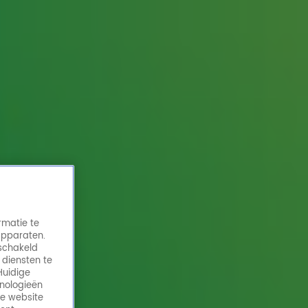
rmatie te
apparaten.
eschakeld
 diensten te
Huidige
hnologieën
de website