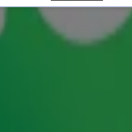
r een ringetje te halen
e hoofd te branden zijn, maar ze bewezen deze
ch klassiekers kunnen coveren. Bekijk de video