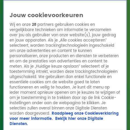
Jouw cookievoorkeuren
Wij en onze
28
partners gebruiken cookies en
vergelijkbare technieken om informatie te verzamelen
over jou als gebruiker van onze website(s), jouw gedrag
en jouw apparaten. Als je „Alle cookies accepteren”
Home
Acties
Radio 10 zenders
Radioshows
DJ's
Hitlijsten
selecteert, worden trackingtechnologieën ingeschakeld
Radio luisteren
om onze advertenties en content te kunnen
personaliseren, onze producten en diensten te verbeteren
Volg Radio 10
en om de prestaties van advertenties en content te
meten. Als je „Huidige keuze opslaan” selecteert of je
toestemming intrekt, worden deze trackingtechnologieën
uitgeschakeld. We gebruiken dan enkel functionele en
Zoeken
essentiële cookies om de website goed te laten
functioneren en veilig te houden. Je kunt dit menu op
ieder moment opnieuw openen om je keuzes te wijzigen of
Home
Online Radio Luisteren
Acties
Shows
Alle zenders
om je toestemming in te trekken door op de link Cookie-
instellingen onder aan de webpagina te klikken. Je
selecties zullen overal binnen onze Digitale Diensten
worden doorgevoerd.
Raadpleeg onze Cookieverklaring
voor meer informatie.
Bekijk hier onze Digitale
Diensten.