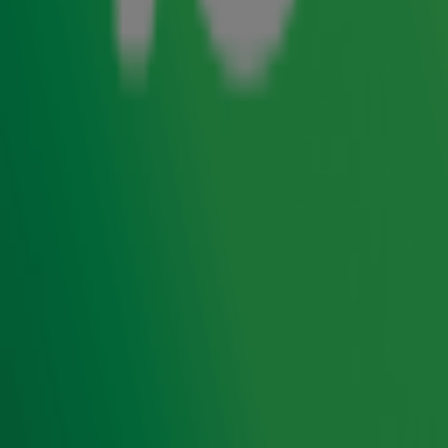
aanvragen. Zo staat de
Top 4000
vol met nummers die
keer op keer worden aangevraagd.
Johnny
deelt zijn
favoriete verzoeknummer waarop hij al vaak heeft gefeest,
gesprongen en zelfs geheadbangd.
Van 27 november t/m 24 december hoorde je de
20ste editie van de
Top 4000
op Radio 10. Natuurlijk
geniet je ook de rest van het jaar van de grootste hits
aller tijden!
Zender laden...
Top 4000 Classics met Johnny
Je hoort
Johnny de Mol
elke zaterdag van 21:00 tot 00:00
uur op Radio 10 met Top 4000 Classics!
Ontvang onze nieuwsbrief
Meld je aan voor de nieuwsbrief van Radio 10 en blijf op
de hoogte van het laatste Radio 10-nieuws.