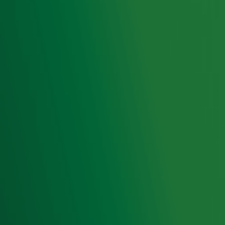
Aanmelden
Meld je aan voor onze wekelijkse nieuwsbrief met daarin
het laatste nieuws en aanbiedingen die wijzelf of in
samenwerking met onze partners organiseren. Je kunt je
op ieder moment afmelden. Zie voor meer informatie de
privacyverklaring
.
Snel naar
Home
Radiofrequenties Radio 10
Hitlijsten
Radio 10 DJ's
Radio 10 zenders
Livemuziek
Acties
Luisteren naar Radio 10
Voorwaarden
Privacyverklaring
Gebruiksvoorwaarden