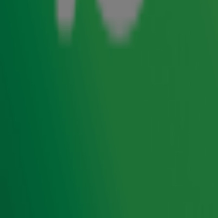
bekend.
Gijs
en
Lex
namen het de afgelopen tijd tegen
elkaar op in spannende Top 4000-challenges. De
verliezer? Die kreeg de eer om de top 5 op een zeer
bijzondere wijze bekend te maken. Een taak die wel voor
Lex is weggelegd...
Benieuwd naar de volledige Top 4000 van dit jaar?
Bekijk
hier de lijst van 2024
.
Van 27 november t/m 24 december hoorde je de
20ste editie van de
Top 4000
op Radio 10. Natuurlijk
geniet je ook de rest van het jaar van de grootste hits
aller tijden!
Zender laden...
Ontvang onze nieuwsbrief
Meld je aan voor de nieuwsbrief van Radio 10 en blijf op
de hoogte van het laatste Radio 10-nieuws.