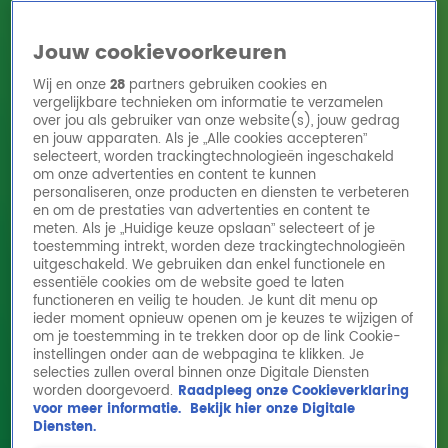
Jouw cookievoorkeuren
Wij en onze
28
partners gebruiken cookies en
vergelijkbare technieken om informatie te verzamelen
over jou als gebruiker van onze website(s), jouw gedrag
en jouw apparaten. Als je „Alle cookies accepteren”
Home
Acties
Radio 10 zenders
Radioshows
DJ's
Hitlijsten
selecteert, worden trackingtechnologieën ingeschakeld
Radio luisteren
om onze advertenties en content te kunnen
personaliseren, onze producten en diensten te verbeteren
Volg Radio 10
en om de prestaties van advertenties en content te
meten. Als je „Huidige keuze opslaan” selecteert of je
toestemming intrekt, worden deze trackingtechnologieën
uitgeschakeld. We gebruiken dan enkel functionele en
Zoeken
essentiële cookies om de website goed te laten
functioneren en veilig te houden. Je kunt dit menu op
ieder moment opnieuw openen om je keuzes te wijzigen of
Home
Online Radio Luisteren
Acties
Shows
Alle zenders
om je toestemming in te trekken door op de link Cookie-
instellingen onder aan de webpagina te klikken. Je
selecties zullen overal binnen onze Digitale Diensten
worden doorgevoerd.
Raadpleeg onze Cookieverklaring
voor meer informatie.
Bekijk hier onze Digitale
Diensten.