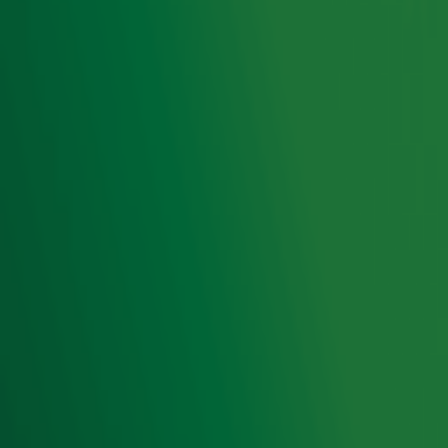
Aanmelden
Meld je aan voor onze wekelijkse nieuwsbrief met daarin
het laatste nieuws en aanbiedingen die wijzelf of in
samenwerking met onze partners organiseren. Je kunt je
op ieder moment afmelden. Zie voor meer informatie de
privacyverklaring
.
Snel naar
Home
Radiofrequenties Radio 10
Hitlijsten
Radio 10 DJ's
Radio 10 zenders
Livemuziek
Acties
Luisteren naar Radio 10
Voorwaarden
Privacyverklaring
Gebruiksvoorwaarden