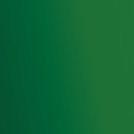
Meld je aan voor de nieuwsbrief van Radio 10 en blijf op
de hoogte van het laatste Radio 10-nieuws.
Aanmelden
Meld je aan voor onze wekelijkse nieuwsbrief met daarin
het laatste nieuws en aanbiedingen die wijzelf of in
samenwerking met onze partners organiseren. Je kunt je
op ieder moment afmelden. Zie voor meer informatie de
privacyverklaring
.
Snel naar
Home
Radiofrequenties Radio 10
Hitlijsten
Radio 10 DJ's
Radio 10 zenders
Livemuziek
Acties
Luisteren naar Radio 10
Voorwaarden