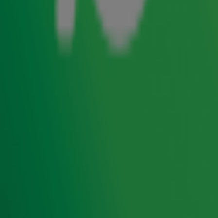
te komen, maak je tijdens de lijst elke dag meerdere
keren kans op een gigantisch Radio 10 Kerstpakket! Maar
wat zit er nou eigenlijk in? In elk geval geen saaie blikken
ragout en droge soepstengels.
Gijs
en
Matijn
pakten 'm
alvast voor je uit, zodat jij precies weet wat er de komende
weken te winnen valt.
Wil je kans maken op nog meer leuke prijzen?
Volg ons
dan op Instagram
om extra kans te maken op de
Postcode Loterij Prijs van de Dag
.
Van 27 november t/m 24 december hoorde je de
20ste editie van de
Top 4000
op Radio 10. Natuurlijk
geniet je ook de rest van het jaar van de grootste hits
aller tijden!
Zender laden...
Ontvang onze nieuwsbrief