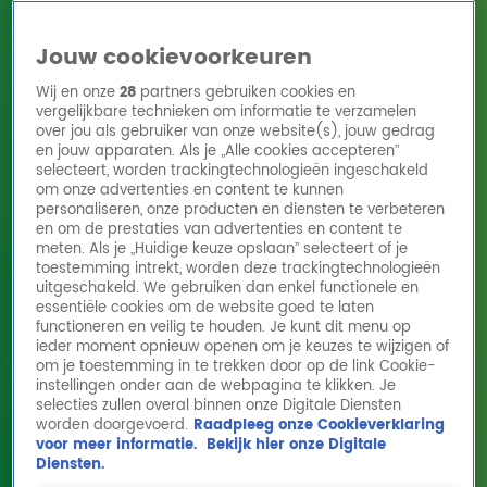
Jouw cookievoorkeuren
Wij en onze
28
partners gebruiken cookies en
vergelijkbare technieken om informatie te verzamelen
over jou als gebruiker van onze website(s), jouw gedrag
en jouw apparaten. Als je „Alle cookies accepteren”
Home
Acties
Radio 10 zenders
Radioshows
DJ's
Hitlijsten
selecteert, worden trackingtechnologieën ingeschakeld
Radio luisteren
om onze advertenties en content te kunnen
personaliseren, onze producten en diensten te verbeteren
Volg Radio 10
en om de prestaties van advertenties en content te
meten. Als je „Huidige keuze opslaan” selecteert of je
toestemming intrekt, worden deze trackingtechnologieën
uitgeschakeld. We gebruiken dan enkel functionele en
Zoeken
essentiële cookies om de website goed te laten
functioneren en veilig te houden. Je kunt dit menu op
ieder moment opnieuw openen om je keuzes te wijzigen of
Home
Online Radio Luisteren
Acties
Shows
Alle zenders
om je toestemming in te trekken door op de link Cookie-
instellingen onder aan de webpagina te klikken. Je
selecties zullen overal binnen onze Digitale Diensten
worden doorgevoerd.
Raadpleeg onze Cookieverklaring
voor meer informatie.
Bekijk hier onze Digitale
Diensten.