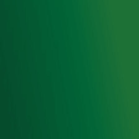
Privacyverklaring
Gebruiksvoorwaarden
Cookieverklaring
Digitale diensten
Cookie instellingen
Adverteren
Vacatures
Publieksservice
Toegankelijkheid
Contact met de Studio
0909-300 10 10
info@radio10.nl
Whatsapp met de Studio
Download de Radio 10 App
Volg Radio 10
©
2026 Talpa Network. Alle rechten voorbehouden. Geen
tekst- en datamining.
Radio 10
Nu Live