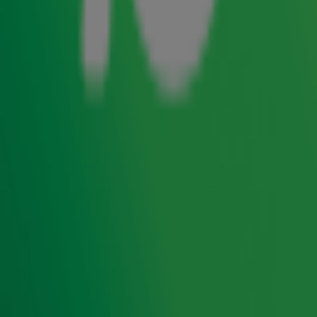
aan in een shoot-out. Het bungeejumpen viel door het
Hollandse weer in het water, maar je kunt er gif op
innemen dat de redactie een minstens zo spannende
verrassing voor de heren heeft. Wie houdt straks het hoofd
koel bij de onthulling van die top vijf?
Van 27 november t/m 24 december hoorde je de
20ste editie van de
Top 4000
op Radio 10. Natuurlijk
geniet je ook de rest van het jaar van de grootste hits
aller tijden!
Zender laden...
Lees ook
Wie zingt het meeste geld bij elkaar
midden op de markt?