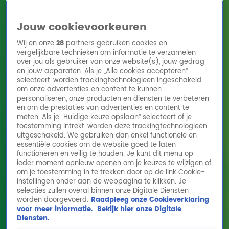
Jouw cookievoorkeuren
Wij en onze
28
partners gebruiken cookies en
vergelijkbare technieken om informatie te verzamelen
over jou als gebruiker van onze website(s), jouw gedrag
en jouw apparaten. Als je „Alle cookies accepteren”
Home
Acties
Radio 10 zenders
Radioshows
DJ's
Hitlijsten
selecteert, worden trackingtechnologieën ingeschakeld
Radio luisteren
om onze advertenties en content te kunnen
personaliseren, onze producten en diensten te verbeteren
Volg Radio 10
en om de prestaties van advertenties en content te
meten. Als je „Huidige keuze opslaan” selecteert of je
toestemming intrekt, worden deze trackingtechnologieën
uitgeschakeld. We gebruiken dan enkel functionele en
Zoeken
essentiële cookies om de website goed te laten
functioneren en veilig te houden. Je kunt dit menu op
ieder moment opnieuw openen om je keuzes te wijzigen of
Home
Online Radio Luisteren
Acties
Shows
Alle zenders
om je toestemming in te trekken door op de link Cookie-
instellingen onder aan de webpagina te klikken. Je
selecties zullen overal binnen onze Digitale Diensten
worden doorgevoerd.
Raadpleeg onze Cookieverklaring
voor meer informatie.
Bekijk hier onze Digitale
Diensten.