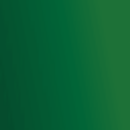
Acties
Luisteren naar Radio 10
Voorwaarden
Privacyverklaring
Gebruiksvoorwaarden
Cookieverklaring
Digitale diensten
Cookie instellingen
Adverteren
Vacatures
Publieksservice
Toegankelijkheid
Contact met de Studio
0909-300 10 10
info@radio10.nl
Whatsapp met de Studio
Download de Radio 10 App
Volg Radio 10
©
2026 Talpa Network. Alle rechten voorbehouden. Geen