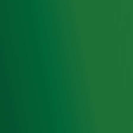
Wie zingt een toontje lager na deze Top
4000-challenge?
Ontvang onze nieuwsbrief
Meld je aan voor de nieuwsbrief van Radio 10 en blijf op
de hoogte van het laatste Radio 10-nieuws.
Aanmelden
Meld je aan voor onze wekelijkse nieuwsbrief met daarin
het laatste nieuws en aanbiedingen die wijzelf of in
samenwerking met onze partners organiseren. Je kunt je
op ieder moment afmelden. Zie voor meer informatie de
privacyverklaring
.
Snel naar
Home
Radiofrequenties Radio 10
Hitlijsten
Radio 10 DJ's
Radio 10 zenders
Livemuziek