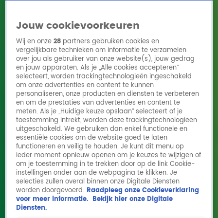
Jouw cookievoorkeuren
Wij en onze
28
partners gebruiken cookies en
vergelijkbare technieken om informatie te verzamelen
over jou als gebruiker van onze website(s), jouw gedrag
en jouw apparaten. Als je „Alle cookies accepteren”
Home
Acties
Radio 10 zenders
Radioshows
DJ's
Hitlijsten
selecteert, worden trackingtechnologieën ingeschakeld
Radio luisteren
om onze advertenties en content te kunnen
personaliseren, onze producten en diensten te verbeteren
Volg Radio 10
en om de prestaties van advertenties en content te
meten. Als je „Huidige keuze opslaan” selecteert of je
toestemming intrekt, worden deze trackingtechnologieën
uitgeschakeld. We gebruiken dan enkel functionele en
Zoeken
essentiële cookies om de website goed te laten
functioneren en veilig te houden. Je kunt dit menu op
ieder moment opnieuw openen om je keuzes te wijzigen of
Home
Online Radio Luisteren
Acties
Shows
Alle zenders
om je toestemming in te trekken door op de link Cookie-
instellingen onder aan de webpagina te klikken. Je
selecties zullen overal binnen onze Digitale Diensten
worden doorgevoerd.
Raadpleeg onze Cookieverklaring
voor meer informatie.
Bekijk hier onze Digitale
Diensten.