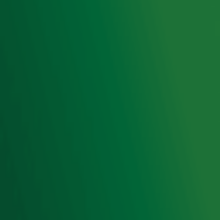
Voorwaarden
Privacyverklaring
Gebruiksvoorwaarden
Cookieverklaring
Digitale diensten
Cookie instellingen
Adverteren
Vacatures
Publieksservice
Toegankelijkheid
Contact met de Studio
0909-300 10 10
info@radio10.nl
Whatsapp met de Studio
Download de Radio 10 App
Volg Radio 10
©
2026 Talpa Network. Alle rechten voorbehouden. Geen
tekst- en datamining.
Radio 10