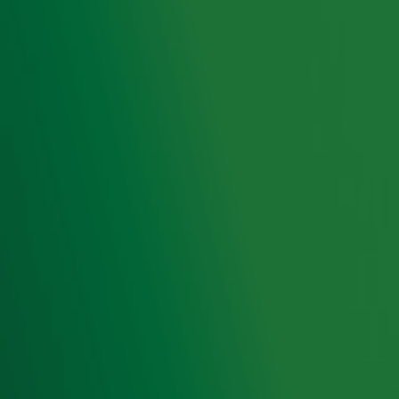
Ontvang onze nieuwsbrief
Meld je aan voor de nieuwsbrief van Radio 10 en blijf op
de hoogte van het laatste Radio 10-nieuws.
Aanmelden
Meld je aan voor onze wekelijkse nieuwsbrief met daarin
het laatste nieuws en aanbiedingen die wijzelf of in
samenwerking met onze partners organiseren. Je kunt je
op ieder moment afmelden. Zie voor meer informatie de
privacyverklaring
.
Snel naar
Home
Radiofrequenties Radio 10
Hitlijsten
Radio 10 DJ's
Radio 10 zenders
Livemuziek
Acties
Luisteren naar Radio 10