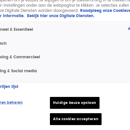
penen om je keuzes te wijzigen of om je toestemming in te trekken 
ie-instellingen onder aan de webpagina te klikken. Je selecties zullen
ze Digitale Diensten worden doorgevoerd.
Raadpleeg onze Cookieve
r informatie.
Bekijk hier onze Digitale Diensten.
A
neel & Essentieel
isch
ising & Commercieel
ing & Social media
ijen lijst
ren beheren
Huidige keuze opslaan
Alle cookies accepteren