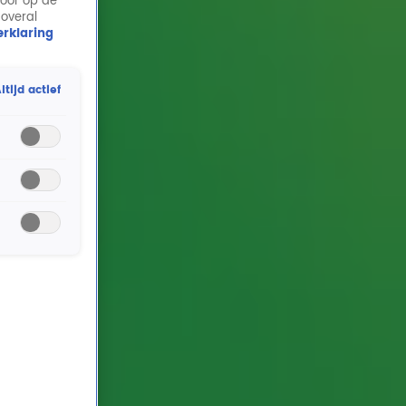
door op de
 overal
rklaring
ltijd actief