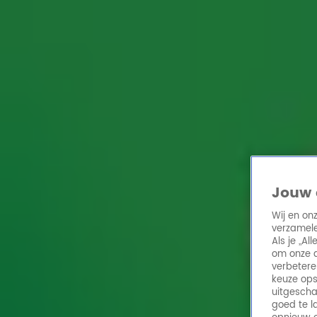
Home
Acties
Radio 10 zenders
Radioshows
DJ's
Hitlijsten
Radio luiste
Volg Radio 10
Zoeken
Jouw 
Home
Online Radio Luisteren
Acties
Shows
Alle zenders
Wij en on
verzamele
Als je „A
om onze a
verbetere
keuze ops
uitgescha
goed te l