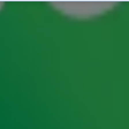
Tijden!
ner, Blame It On The Boogie van The Jacksons… Je
deze lijst eindeloos is, zocht Radio 10 samen met
emmen hoorde je zaterdag 26 oktober in de Cover