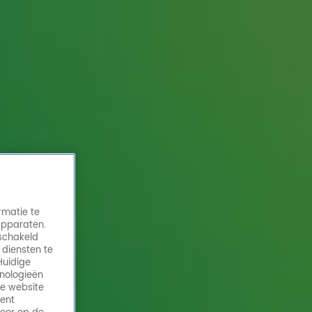
rmatie te
apparaten.
eschakeld
 diensten te
Huidige
hnologieën
de website
ment