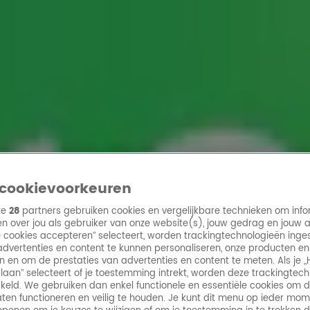
ren
cookievoorkeuren
ze
28
partners gebruiken cookies en vergelijkbare technieken om info
n over jou als gebruiker van onze website(s), jouw gedrag en jouw 
lle cookies accepteren” selecteert, worden trackingtechnologieën ing
dvertenties en content te kunnen personaliseren, onze producten en
n en om de prestaties van advertenties en content te meten. Als je „
laan” selecteert of je toestemming intrekt, worden deze trackingtec
keld. We gebruiken dan enkel functionele en essentiële cookies om 
aten functioneren en veilig te houden. Je kunt dit menu op ieder mo