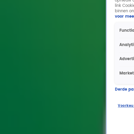
opnieuw o
link Cook
binnen on
voor mee
Functio
Analyt
Advert
Market
Derde part
Voorkeu