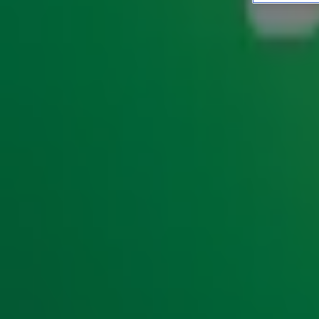
Dít is de Beste Cover Aller 
HITLIJSTEN
25 okt 2019, 16:01
I Shot The Sheriff van Eric Clapton, The Best van Tina Tur
zou het niet denken, maar dit zijn allemaal covers! Omdat 
jou de Beste Cover Aller Tijden. De hits met de meeste st
Top 110!