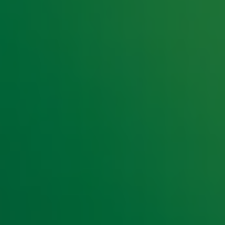
e hoogte van het laatste Radio 10-nieuws.
t laatste nieuws en aanbiedingen die wijzelf of in samenwe
klaring
.