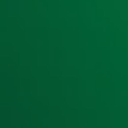
Ontvang onze nieuwsbrief
Meld je aan voor de nieuwsbrief van Radio 10 en blijf op d
Aanmelden
Meld je aan voor onze wekelijkse nieuwsbrief met daarin he
moment afmelden. Zie voor meer informatie de
privacyver
Snel naar
Home