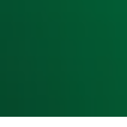
Radiofrequenties Radio 10
Hitlijsten
Radio 10 DJ's
Radio 10 zenders
Livemuziek
Acties
Luisteren naar Radio 10
Voorwaarden
Privacyverklaring
Gebruiksvoorwaarden
Cookieverklaring
Digitale diensten
Cookie instellingen
Adverteren
Vacatures
Publieksservice
Toegankelijkheid
Contact met de Studio