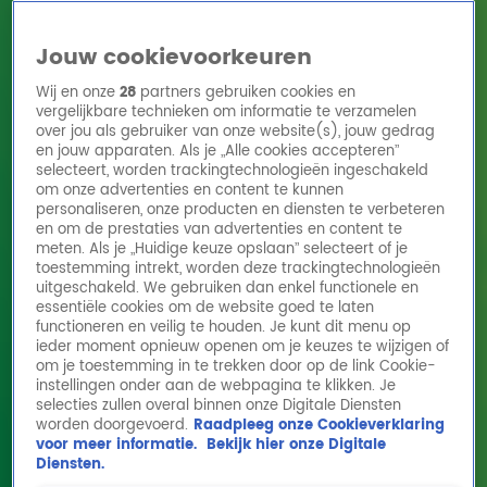
Jouw cookievoorkeuren
Wij en onze
28
partners gebruiken cookies en
vergelijkbare technieken om informatie te verzamelen
over jou als gebruiker van onze website(s), jouw gedrag
en jouw apparaten. Als je „Alle cookies accepteren”
Home
Acties
Radio 10 zenders
Radioshows
DJ's
Hitlijsten
selecteert, worden trackingtechnologieën ingeschakeld
Radio luisteren
om onze advertenties en content te kunnen
personaliseren, onze producten en diensten te verbeteren
Volg Radio 10
en om de prestaties van advertenties en content te
meten. Als je „Huidige keuze opslaan” selecteert of je
toestemming intrekt, worden deze trackingtechnologieën
uitgeschakeld. We gebruiken dan enkel functionele en
Zoeken
essentiële cookies om de website goed te laten
functioneren en veilig te houden. Je kunt dit menu op
ieder moment opnieuw openen om je keuzes te wijzigen of
Home
Online Radio Luisteren
Acties
Shows
Alle zenders
om je toestemming in te trekken door op de link Cookie-
instellingen onder aan de webpagina te klikken. Je
Van 90.000 drinkbekers tot
selecties zullen overal binnen onze Digitale Diensten
worden doorgevoerd.
Raadpleeg onze Cookieverklaring
huishouddoekjes: dit is nog nodig voor Alpe
voor meer informatie.
Bekijk hier onze Digitale
d'HuZes
Diensten.