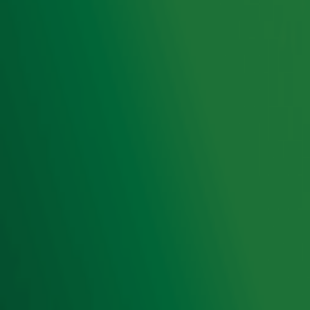
Hitlijsten
Radio 10 DJ's
Radio 10 zenders
Livemuziek
Acties
Luisteren naar Radio 10
Voorwaarden
Privacyverklaring
Gebruiksvoorwaarden
Cookieverklaring
Digitale diensten
Cookie instellingen
Adverteren
Vacatures
Publieksservice
Toegankelijkheid
Contact met de Studio
0909-300 10 10