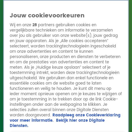
Jouw cookievoorkeuren
Wij en onze
28
partners gebruiken cookies en
vergelijkbare technieken om informatie te verzamelen
over jou als gebruiker van onze website(s), jouw gedrag
en jouw apparaten. Als je „Alle cookies accepteren”
Home
Acties
Radio 10 zenders
Radioshows
DJ's
Hitlijsten
selecteert, worden trackingtechnologieën ingeschakeld
Radio luisteren
om onze advertenties en content te kunnen
personaliseren, onze producten en diensten te verbeteren
Volg Radio 10
en om de prestaties van advertenties en content te
meten. Als je „Huidige keuze opslaan” selecteert of je
toestemming intrekt, worden deze trackingtechnologieën
uitgeschakeld. We gebruiken dan enkel functionele en
Zoeken
essentiële cookies om de website goed te laten
functioneren en veilig te houden. Je kunt dit menu op
ieder moment opnieuw openen om je keuzes te wijzigen of
Home
Online Radio Luisteren
Acties
Shows
Alle zenders
om je toestemming in te trekken door op de link Cookie-
instellingen onder aan de webpagina te klikken. Je
He did it! Gijs Staverman live op de pedalen
selecties zullen overal binnen onze Digitale Diensten
worden doorgevoerd.
Raadpleeg onze Cookieverklaring
voor Alpe d'HuZes
voor meer informatie.
Bekijk hier onze Digitale
21 mei 2026, 18:36
Diensten.