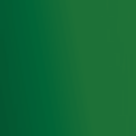
Lees ook
Edwin, Robert en René breken tijdens Alpe
d'HuZes
Nicole gaat Alpe d'Huez op voor overleden
zoon Jesper: 'We hadden hem de wereld
gegund'
Thijs heeft één arm, maar beklimt vier
keer de Alpe d'Huez
Ontvang onze nieuwsbrief
Meld je aan voor de nieuwsbrief van Radio 10 en blijf op
de hoogte van het laatste Radio 10-nieuws.
Aanmelden
Meld je aan voor onze wekelijkse nieuwsbrief met daarin
het laatste nieuws en aanbiedingen die wijzelf of in
samenwerking met onze partners organiseren. Je kunt je