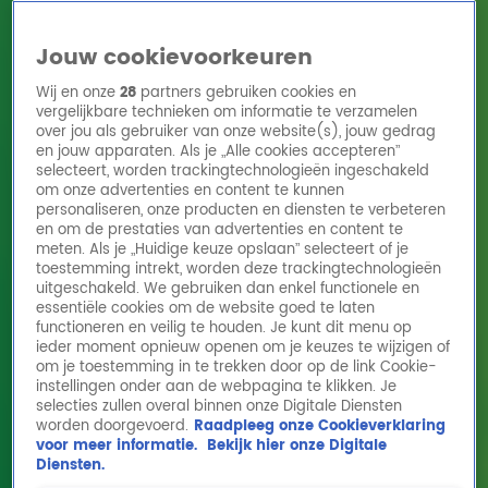
Jouw cookievoorkeuren
Wij en onze
28
partners gebruiken cookies en
vergelijkbare technieken om informatie te verzamelen
over jou als gebruiker van onze website(s), jouw gedrag
en jouw apparaten. Als je „Alle cookies accepteren”
Home
Acties
Radio 10 zenders
Radioshows
DJ's
Hitlijsten
selecteert, worden trackingtechnologieën ingeschakeld
Radio luisteren
om onze advertenties en content te kunnen
personaliseren, onze producten en diensten te verbeteren
Volg Radio 10
en om de prestaties van advertenties en content te
meten. Als je „Huidige keuze opslaan” selecteert of je
toestemming intrekt, worden deze trackingtechnologieën
uitgeschakeld. We gebruiken dan enkel functionele en
Zoeken
essentiële cookies om de website goed te laten
functioneren en veilig te houden. Je kunt dit menu op
ieder moment opnieuw openen om je keuzes te wijzigen of
Home
Online Radio Luisteren
Acties
Shows
Alle zenders
om je toestemming in te trekken door op de link Cookie-
instellingen onder aan de webpagina te klikken. Je
selecties zullen overal binnen onze Digitale Diensten
worden doorgevoerd.
Raadpleeg onze Cookieverklaring
voor meer informatie.
Bekijk hier onze Digitale
Diensten.