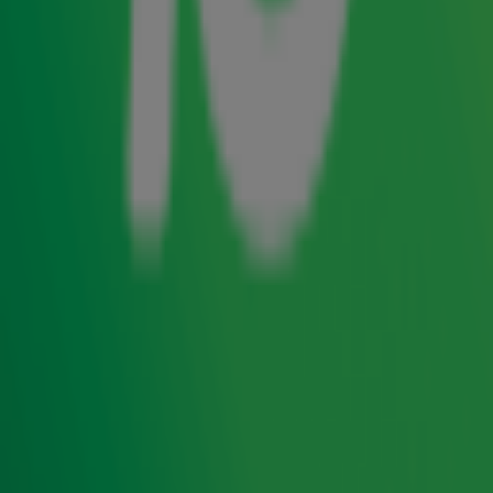
Al maandenlang leven duizenden deelnemers aan de
Alpe
d'HuZes
toe naar vandaag. Zo ook onze eigen Robert Feller.
In de stromende regen rende hij vanmorgen de beroemde
Alpe d'Huez op. Aangemoedigd door lieve mensen aan de
kant, en
in gedachten bij zijn ouders
, wist hij de eindstreep
te bereiken. Daar stond collega
René Verkerk
klaar om
hem op te vangen voor een eerste reactie: "Het was een
hele ervaring."
Steun Team Radio 10 en KWF
Kankerbestrijding! 🚵‍♂️
Onze eigen Robert Feller en Edwin Ouwehand doen
mee aan Alpe d'HuZes! Kun je iets missen en wil jij de
mannen een financieel steuntje in de rug geven
tijdens hun deelname? Doneren kan op de pagina van
Team Radio 10!
Doneren 🙏