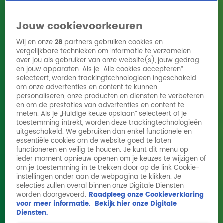
Jouw cookievoorkeuren
Wij en onze
28
partners gebruiken cookies en
vergelijkbare technieken om informatie te verzamelen
over jou als gebruiker van onze website(s), jouw gedrag
en jouw apparaten. Als je „Alle cookies accepteren”
Home
Acties
Radio 10 zenders
Radioshows
DJ's
Hitlijsten
selecteert, worden trackingtechnologieën ingeschakeld
Radio luisteren
om onze advertenties en content te kunnen
personaliseren, onze producten en diensten te verbeteren
Volg Radio 10
en om de prestaties van advertenties en content te
meten. Als je „Huidige keuze opslaan” selecteert of je
toestemming intrekt, worden deze trackingtechnologieën
uitgeschakeld. We gebruiken dan enkel functionele en
Zoeken
essentiële cookies om de website goed te laten
functioneren en veilig te houden. Je kunt dit menu op
ieder moment opnieuw openen om je keuzes te wijzigen of
Home
Online Radio Luisteren
Acties
Shows
Alle zenders
om je toestemming in te trekken door op de link Cookie-
instellingen onder aan de webpagina te klikken. Je
Zo geef je je feestjes een luxe uitstraling
selecties zullen overal binnen onze Digitale Diensten
worden doorgevoerd.
Raadpleeg onze Cookieverklaring
voor een prikkie!
voor meer informatie.
Bekijk hier onze Digitale
28 mei 2026, 13:28
Diensten.