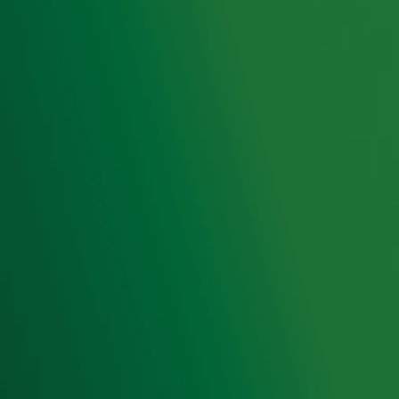
Hitlijsten
Radio 10 DJ's
Radio 10 zenders
Livemuziek
Acties
Luisteren naar Radio 10
Voorwaarden
Privacyverklaring
Gebruiksvoorwaarden
Cookieverklaring
Digitale diensten
Cookie instellingen
Adverteren
Vacatures
Publieksservice
Toegankelijkheid
Contact met de Studio
0909-300 10 10