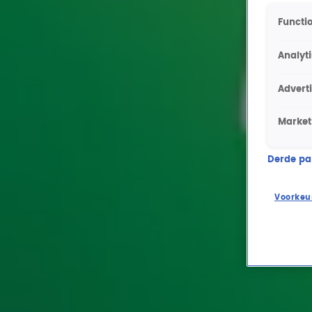
Functio
Analyt
Advert
Market
Derde part
Voorkeu