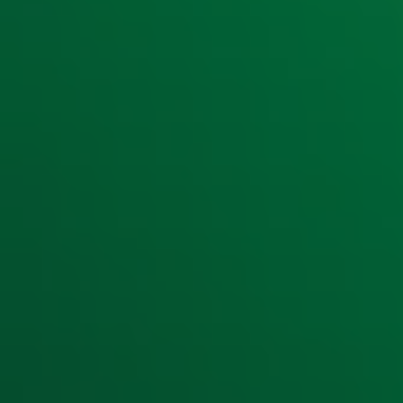
Ontvang onze nieuwsbrief
Meld je aan voor de nieuwsbrief van Radio 10 en blijf op d
Aanmelden
Meld je aan voor onze wekelijkse nieuwsbrief met daarin he
moment afmelden. Zie voor meer informatie de
privacyver
Snel naar
Home
Radiofrequenties Radio 10
Hitlijsten
Radio 10 DJ's
Radio 10 zenders
Livemuziek
Acties
Luisteren naar Radio 10
Voorwaarden
Privacyverklaring
Gebruiksvoorwaarden