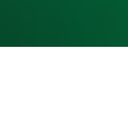
Cookieverklaring
Digitale diensten
Cookie instellingen
Adverteren
Vacatures
Publieksservice
Toegankelijkheid
Contact met de Studio
0909-300 10 10
info@radio10.nl
Whatsapp met de Studio
Download de Radio 10 App
Volg Radio 10
©
2026 Talpa Network. Alle rechten voorbehouden. Geen te
Radio 10
Nu Live
De grootste hits aller tijden!