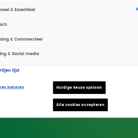
A
neel & Essentieel
isch
ising & Commercieel
ing & Social media
ijen lijst
ren beheren
Huidige keuze opslaan
Alle cookies accepteren