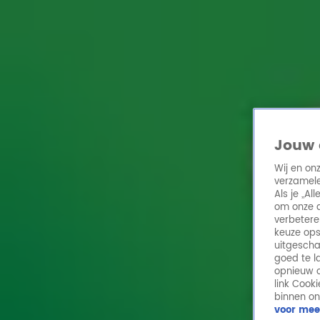
Home
Acties
Radio 10 zenders
Radioshows
DJ's
Hitlijsten
Radio luiste
Volg Radio 10
Jouw 
Wij en on
verzamele
Zoeken
Als je „A
Home
Online Radio Luisteren
Acties
Shows
Alle zenders
om onze a
verbetere
keuze ops
uitgescha
goed te l
opnieuw o
link Cook
binnen on
voor mee