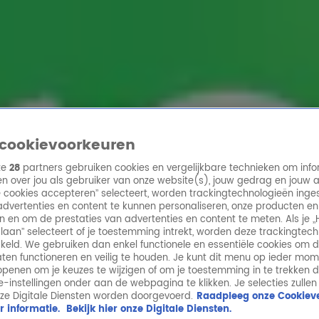
ren
cookievoorkeuren
ze
28
partners gebruiken cookies en vergelijkbare technieken om info
n over jou als gebruiker van onze website(s), jouw gedrag en jouw 
lle cookies accepteren” selecteert, worden trackingtechnologieën ing
dvertenties en content te kunnen personaliseren, onze producten en
n en om de prestaties van advertenties en content te meten. Als je „
laan” selecteert of je toestemming intrekt, worden deze trackingtec
keld. We gebruiken dan enkel functionele en essentiële cookies om 
aten functioneren en veilig te houden. Je kunt dit menu op ieder mo
penen om je keuzes te wijzigen of om je toestemming in te trekken 
ie-instellingen onder aan de webpagina te klikken. Je selecties zullen
ze Digitale Diensten worden doorgevoerd.
Raadpleeg onze Cookieve
r informatie.
Bekijk hier onze Digitale Diensten.