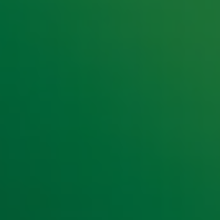
e hoogte van het laatste Radio 10-nieuws.
t laatste nieuws en aanbiedingen die wijzelf of in samenwe
klaring
.