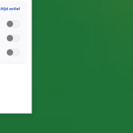
komen. Dat kan op dit tijdstip nogal een uitdaging
ltijd actief
zijn. Wie van Gordon & Froukje gaat als eerste te laat
op werk komen? De meningen blijken nogal verdeeld
en dus wordt er een weddenschap afgesloten.
Tegenprestatie? Gordon komt alvast met een mooi
voorstel...