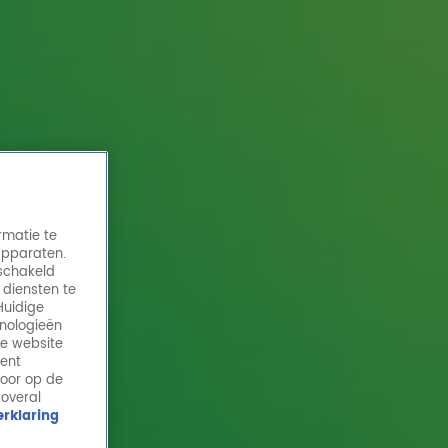
rmatie te
apparaten.
eschakeld
 diensten te
Huidige
hnologieën
Wie komt er als eerste te laat? Gordon &
de website
Froukje sluiten weddenschap af
ment
door op de
3 sep 2025, 10:13
 overal
rklaring
Vanaf 06.00 uur een ochtendshow maken betekent
vroege wekkers, bakken koffie en vooral: op tijd