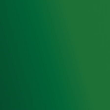
Radio 10 DJ's
Radio 10 zenders
Livemuziek
Acties
Luisteren naar Radio 10
Voorwaarden
Privacyverklaring
Gebruiksvoorwaarden
Cookieverklaring
Digitale diensten
Cookie instellingen
Adverteren
Vacatures
Publieksservice
Toegankelijkheid
Contact met de Studio
0909-300 10 10
info@radio10.nl