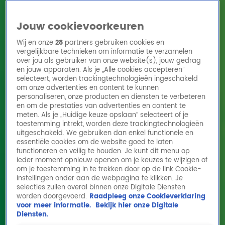
Jouw cookievoorkeuren
Wij en onze
28
partners gebruiken cookies en
vergelijkbare technieken om informatie te verzamelen
over jou als gebruiker van onze website(s), jouw gedrag
en jouw apparaten. Als je „Alle cookies accepteren”
Home
Acties
Radio 10 zenders
Radioshows
DJ's
Hitlijsten
selecteert, worden trackingtechnologieën ingeschakeld
Radio luisteren
om onze advertenties en content te kunnen
personaliseren, onze producten en diensten te verbeteren
Volg Radio 10
en om de prestaties van advertenties en content te
meten. Als je „Huidige keuze opslaan” selecteert of je
toestemming intrekt, worden deze trackingtechnologieën
uitgeschakeld. We gebruiken dan enkel functionele en
Zoeken
essentiële cookies om de website goed te laten
functioneren en veilig te houden. Je kunt dit menu op
ieder moment opnieuw openen om je keuzes te wijzigen of
Home
Online Radio Luisteren
Acties
Shows
Alle zenders
om je toestemming in te trekken door op de link Cookie-
instellingen onder aan de webpagina te klikken. Je
Wel of niet dubbeldippen?
selecties zullen overal binnen onze Digitale Diensten
worden doorgevoerd.
Raadpleeg onze Cookieverklaring
12 sep 2025, 14:53
voor meer informatie.
Bekijk hier onze Digitale
Diensten.
Als het weer eens tijd is voor de vrijmibo en de bruine