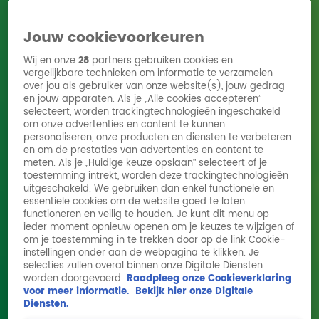
Jouw cookievoorkeuren
Wij en onze
28
partners gebruiken cookies en
vergelijkbare technieken om informatie te verzamelen
over jou als gebruiker van onze website(s), jouw gedrag
en jouw apparaten. Als je „Alle cookies accepteren”
Home
Acties
Radio 10 zenders
Radioshows
DJ's
Hitlijsten
selecteert, worden trackingtechnologieën ingeschakeld
Radio luisteren
om onze advertenties en content te kunnen
personaliseren, onze producten en diensten te verbeteren
Volg Radio 10
en om de prestaties van advertenties en content te
meten. Als je „Huidige keuze opslaan” selecteert of je
toestemming intrekt, worden deze trackingtechnologieën
uitgeschakeld. We gebruiken dan enkel functionele en
Zoeken
essentiële cookies om de website goed te laten
functioneren en veilig te houden. Je kunt dit menu op
ieder moment opnieuw openen om je keuzes te wijzigen of
Home
Online Radio Luisteren
Acties
Shows
Alle zenders
om je toestemming in te trekken door op de link Cookie-
Wees vooral NIET trouw
instellingen onder aan de webpagina te klikken. Je
aan je internetprovider!
selecties zullen overal binnen onze Digitale Diensten
worden doorgevoerd.
Raadpleeg onze Cookieverklaring
11 feb 2026, 11:42
voor meer informatie.
Bekijk hier onze Digitale
Hoe trouwer je bent aan je internetprovider, hoe groter de
Diensten.