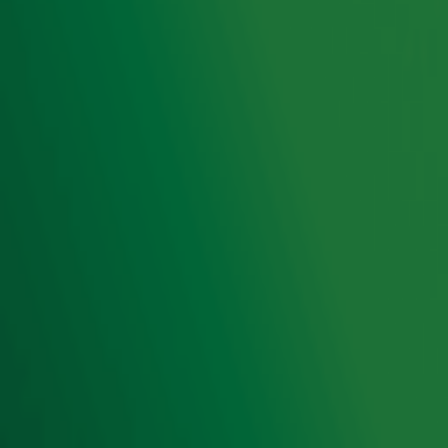
Hitlijsten
Radio 10 DJ's
Radio 10 zenders
Livemuziek
Acties
Luisteren naar Radio 10
Voorwaarden
Privacyverklaring
Gebruiksvoorwaarden
Cookieverklaring
Digitale diensten
Cookie instellingen
Adverteren
Vacatures
Publieksservice
Toegankelijkheid
Contact met de Studio
0909-300 10 10