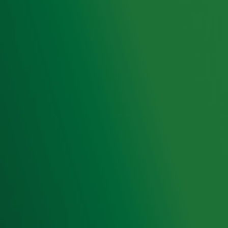
Hitlijsten
Radio 10 DJ's
Radio 10 zenders
Livemuziek
Acties
Luisteren naar Radio 10
Voorwaarden
Privacyverklaring
Gebruiksvoorwaarden
Cookieverklaring
Digitale diensten
Cookie instellingen
Adverteren
Vacatures
Publieksservice
Toegankelijkheid
Contact met de Studio
0909-300 10 10