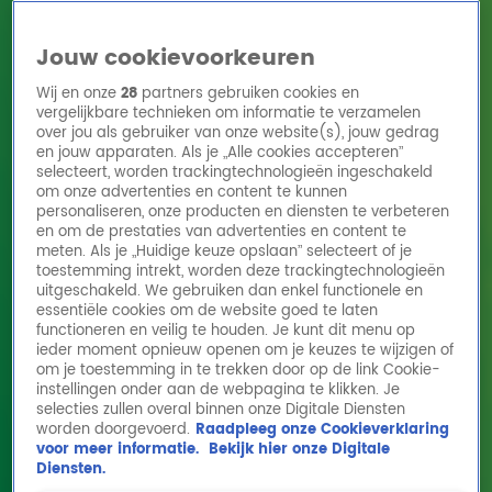
Jouw cookievoorkeuren
Wij en onze
28
partners gebruiken cookies en
vergelijkbare technieken om informatie te verzamelen
over jou als gebruiker van onze website(s), jouw gedrag
en jouw apparaten. Als je „Alle cookies accepteren”
Home
Acties
Radio 10 zenders
Radioshows
DJ's
Hitlijsten
selecteert, worden trackingtechnologieën ingeschakeld
Radio luisteren
om onze advertenties en content te kunnen
personaliseren, onze producten en diensten te verbeteren
Volg Radio 10
en om de prestaties van advertenties en content te
meten. Als je „Huidige keuze opslaan” selecteert of je
toestemming intrekt, worden deze trackingtechnologieën
uitgeschakeld. We gebruiken dan enkel functionele en
Zoeken
essentiële cookies om de website goed te laten
functioneren en veilig te houden. Je kunt dit menu op
ieder moment opnieuw openen om je keuzes te wijzigen of
Home
Online Radio Luisteren
Acties
Shows
Alle zenders
om je toestemming in te trekken door op de link Cookie-
instellingen onder aan de webpagina te klikken. Je
Wat gebeurt bij een gelijke
selecties zullen overal binnen onze Digitale Diensten
worden doorgevoerd.
Raadpleeg onze Cookieverklaring
verkiezingsuitslag tussen PVV en D66?
voor meer informatie.
Bekijk hier onze Digitale
30 okt 2025, 09:54
Diensten.