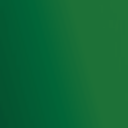
Snel naar
Home
Radiofrequenties Radio 10
Hitlijsten
Radio 10 DJ's
Radio 10 zenders
Livemuziek
Acties
Luisteren naar Radio 10
Voorwaarden
Privacyverklaring
Gebruiksvoorwaarden
Cookieverklaring
Digitale diensten
Cookie instellingen
Adverteren
Vacatures
Publieksservice