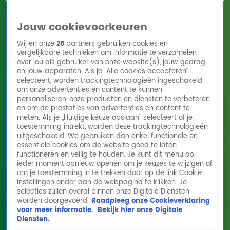
Jouw cookievoorkeuren
Wij en onze
28
partners gebruiken cookies en
vergelijkbare technieken om informatie te verzamelen
over jou als gebruiker van onze website(s), jouw gedrag
en jouw apparaten. Als je „Alle cookies accepteren”
Home
Acties
Radio 10 zenders
Radioshows
DJ's
Hitlijsten
selecteert, worden trackingtechnologieën ingeschakeld
Radio luisteren
om onze advertenties en content te kunnen
personaliseren, onze producten en diensten te verbeteren
Volg Radio 10
en om de prestaties van advertenties en content te
meten. Als je „Huidige keuze opslaan” selecteert of je
toestemming intrekt, worden deze trackingtechnologieën
uitgeschakeld. We gebruiken dan enkel functionele en
Zoeken
essentiële cookies om de website goed te laten
functioneren en veilig te houden. Je kunt dit menu op
ieder moment opnieuw openen om je keuzes te wijzigen of
Home
Online Radio Luisteren
Acties
Shows
Alle zenders
om je toestemming in te trekken door op de link Cookie-
Wakker worden met
instellingen onder aan de webpagina te klikken. Je
Gordon & Froukje: 'Mensen
selecties zullen overal binnen onze Digitale Diensten
in zo'n ijsbad zijn niet
worden doorgevoerd.
Raadpleeg onze Cookieverklaring
voor meer informatie.
Bekijk hier onze Digitale
goed'
Diensten.