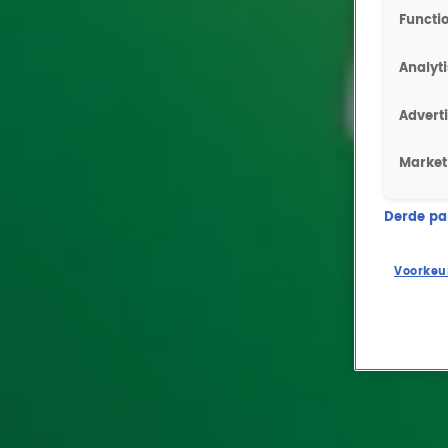
Functio
Analyt
Advert
Market
Derde part
Voorkeu
Ontvang onze nieuwsbrief
Meld je aan voor de nieuwsbrief van Radio 10 en blijf op d
Aanmelden