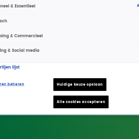
A
neel & Essentieel
isch
ising & Commercieel
ing & Social media
ijen lijst
ren beheren
Huidige keuze opslaan
Alle cookies accepteren
e hoogte van het laatste Radio 10-nieuws.