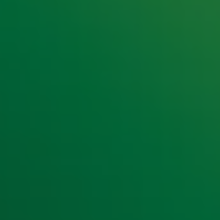
t laatste nieuws en aanbiedingen die wijzelf of in samenwe
klaring
.