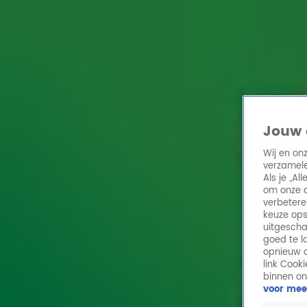
Home
Acties
Radio 10 zenders
Radioshows
DJ's
Hitlijsten
Radio luiste
Volg Radio 10
Jouw 
Wij en on
verzamele
Zoeken
Als je „A
Home
Online Radio Luisteren
Acties
Shows
Alle zenders
om onze a
verbetere
keuze ops
uitgescha
goed te l
opnieuw o
link Cook
binnen on
voor mee