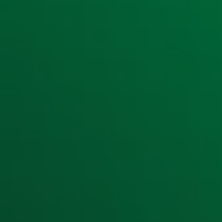
Meld je aan voor onze wekelijkse nieuwsbrief met daarin he
moment afmelden. Zie voor meer informatie de
privacyver
Snel naar
Home
Radiofrequenties Radio 10
Hitlijsten
Radio 10 DJ's
Radio 10 zenders
Livemuziek
Acties
Luisteren naar Radio 10
Voorwaarden
Privacyverklaring
Gebruiksvoorwaarden
Cookieverklaring
Digitale diensten
Cookie instellingen
Adverteren
Vacatures