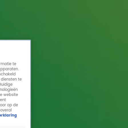
rmatie te
apparaten.
eschakeld
 diensten te
Huidige
hnologieën
VOF de Kunst - Suzanne
de website
ment
16 aug 2021, 13:50
door op de
 overal
rklaring