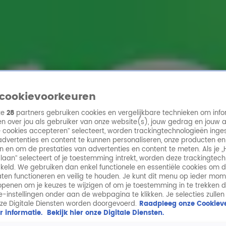
ren
cookievoorkeuren
ze
28
partners gebruiken cookies en vergelijkbare technieken om info
n over jou als gebruiker van onze website(s), jouw gedrag en jouw 
lle cookies accepteren” selecteert, worden trackingtechnologieën ing
dvertenties en content te kunnen personaliseren, onze producten en
n en om de prestaties van advertenties en content te meten. Als je „
laan” selecteert of je toestemming intrekt, worden deze trackingtec
keld. We gebruiken dan enkel functionele en essentiële cookies om 
aten functioneren en veilig te houden. Je kunt dit menu op ieder mo
penen om je keuzes te wijzigen of om je toestemming in te trekken 
ie-instellingen onder aan de webpagina te klikken. Je selecties zullen
ze Digitale Diensten worden doorgevoerd.
Raadpleeg onze Cookieve
r informatie.
Bekijk hier onze Digitale Diensten.