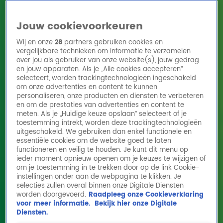
Jouw cookievoorkeuren
Wij en onze
28
partners gebruiken cookies en
vergelijkbare technieken om informatie te verzamelen
over jou als gebruiker van onze website(s), jouw gedrag
en jouw apparaten. Als je „Alle cookies accepteren”
Home
Acties
Radio 10 zenders
Radioshows
DJ's
Hitlijsten
selecteert, worden trackingtechnologieën ingeschakeld
Radio luisteren
om onze advertenties en content te kunnen
personaliseren, onze producten en diensten te verbeteren
Volg Radio 10
en om de prestaties van advertenties en content te
meten. Als je „Huidige keuze opslaan” selecteert of je
toestemming intrekt, worden deze trackingtechnologieën
uitgeschakeld. We gebruiken dan enkel functionele en
Zoeken
essentiële cookies om de website goed te laten
functioneren en veilig te houden. Je kunt dit menu op
ieder moment opnieuw openen om je keuzes te wijzigen of
Home
Online Radio Luisteren
Acties
Shows
Alle zenders
om je toestemming in te trekken door op de link Cookie-
instellingen onder aan de webpagina te klikken. Je
Voetbalbroertjes Reijnders veilen
selecties zullen overal binnen onze Digitale Diensten
worden doorgevoerd.
Raadpleeg onze Cookieverklaring
gesigneerde voetbalshirts voor Alpe
voor meer informatie.
Bekijk hier onze Digitale
d'HuZes
Diensten.