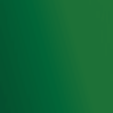
Radiofrequenties Radio 10
Hitlijsten
Radio 10 DJ's
Radio 10 zenders
Livemuziek
Acties
Luisteren naar Radio 10
Voorwaarden
Privacyverklaring
Gebruiksvoorwaarden
Cookieverklaring
Digitale diensten
Cookie instellingen
Adverteren
Vacatures
Publieksservice
Toegankelijkheid
Contact met de Studio