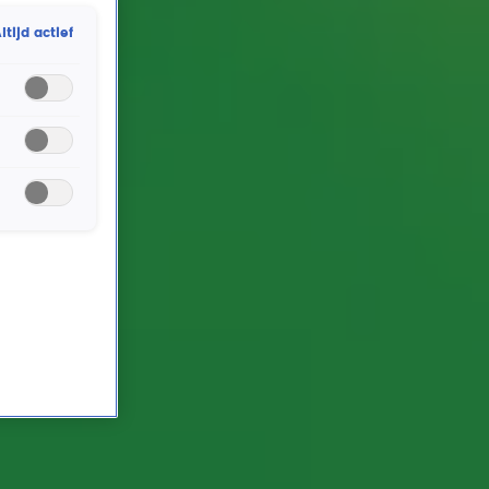
de podcast praat Gijs met Stefan over zijn favoriete
ltijd actief
comedyfragmenten. Ook vertelt Stefan over zijn
ervaring bij een benefiet voor kinderen met kanker.