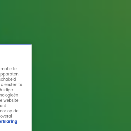
rmatie te
apparaten.
eschakeld
 diensten te
Huidige
hnologieën
Stefan Pop over grappen maken tegen
de website
kinderen met kanker: 'Geen ideale setting!’
ment
door op de
5 nov 2025, 14:11
 overal
rklaring
Gijs Staverman heeft cabaretier Stefan Pop te gast in
Staverman Stand-Up! In deze nieuwe aflevering van