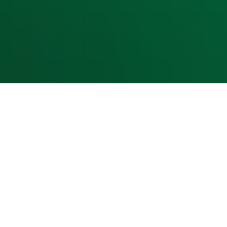
Cookieverklaring
Digitale diensten
Cookie instellingen
Adverteren
Vacatures
Publieksservice
Toegankelijkheid
Contact met de Studio
0909-300 10 10
info@radio10.nl
Whatsapp met de Studio
Download de Radio 10 App
Volg Radio 10
©
2026 Talpa Network. Alle rechten voorbehouden. Geen te
Radio 10
Nu Live
De grootste hits aller tijden!