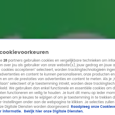
ren
cookievoorkeuren
ze
28
partners gebruiken cookies en vergelijkbare technieken om info
n over jou als gebruiker van onze website(s), jouw gedrag en jouw 
lle cookies accepteren” selecteert, worden trackingtechnologieën ing
dvertenties en content te kunnen personaliseren, onze producten en
n en om de prestaties van advertenties en content te meten. Als je „
laan” selecteert of je toestemming intrekt, worden deze trackingtec
keld. We gebruiken dan enkel functionele en essentiële cookies om 
aten functioneren en veilig te houden. Je kunt dit menu op ieder mo
penen om je keuzes te wijzigen of om je toestemming in te trekken 
ie-instellingen onder aan de webpagina te klikken. Je selecties zullen
ze Digitale Diensten worden doorgevoerd.
Raadpleeg onze Cookieve
r informatie.
Bekijk hier onze Digitale Diensten.