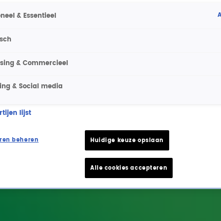
A
neel & Essentieel
isch
ising & Commercieel
ing & Social media
ijen lijst
ren beheren
Huidige keuze opslaan
Alle cookies accepteren