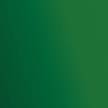
Radio 10 DJ's
Radio 10 zenders
Livemuziek
Acties
Luisteren naar Radio 10
Voorwaarden
Privacyverklaring
Gebruiksvoorwaarden
Cookieverklaring
Digitale diensten
Cookie instellingen
Adverteren
Vacatures
Publieksservice
Toegankelijkheid
Contact met de Studio
0909-300 10 10
info@radio10.nl