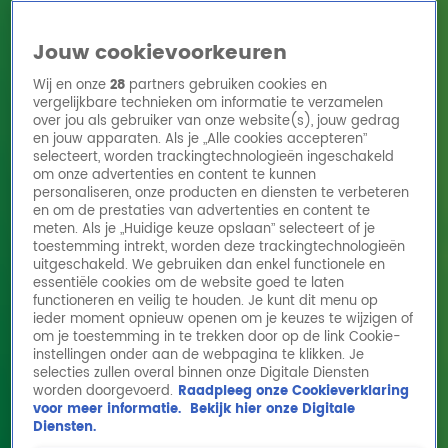
Jouw cookievoorkeuren
Wij en onze
28
partners gebruiken cookies en
vergelijkbare technieken om informatie te verzamelen
over jou als gebruiker van onze website(s), jouw gedrag
en jouw apparaten. Als je „Alle cookies accepteren”
Home
Acties
Radio 10 zenders
Radioshows
DJ's
Hitlijsten
selecteert, worden trackingtechnologieën ingeschakeld
Radio luisteren
om onze advertenties en content te kunnen
personaliseren, onze producten en diensten te verbeteren
Volg Radio 10
en om de prestaties van advertenties en content te
meten. Als je „Huidige keuze opslaan” selecteert of je
toestemming intrekt, worden deze trackingtechnologieën
uitgeschakeld. We gebruiken dan enkel functionele en
Zoeken
essentiële cookies om de website goed te laten
functioneren en veilig te houden. Je kunt dit menu op
ieder moment opnieuw openen om je keuzes te wijzigen of
Home
Online Radio Luisteren
Acties
Shows
Alle zenders
om je toestemming in te trekken door op de link Cookie-
instellingen onder aan de webpagina te klikken. Je
Ruben van der Meer
selecties zullen overal binnen onze Digitale Diensten
worden doorgevoerd.
Raadpleeg onze Cookieverklaring
30 sep 2025, 10:21
voor meer informatie.
Bekijk hier onze Digitale
Diensten.
Ruben van der Meer is te gast! Hij neemt zijn favoriete