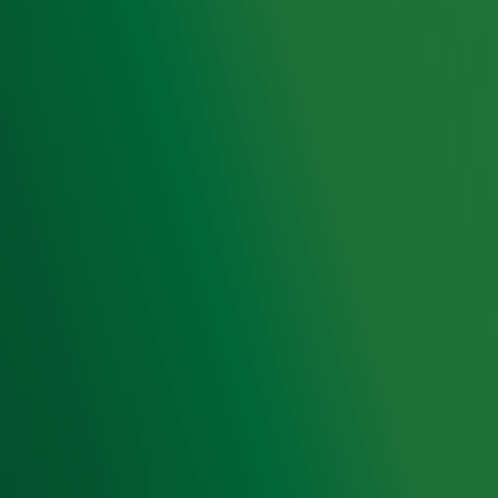
Hitlijsten
Radio 10 DJ's
Radio 10 zenders
Livemuziek
Acties
Luisteren naar Radio 10
Voorwaarden
Privacyverklaring
Gebruiksvoorwaarden
Cookieverklaring
Digitale diensten
Cookie instellingen
Adverteren
Vacatures
Publieksservice
Toegankelijkheid
Contact met de Studio
0909-300 10 10