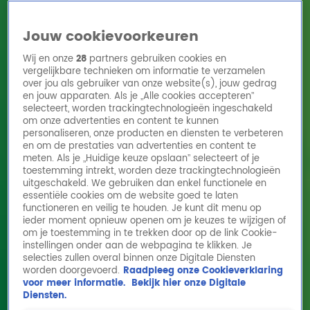
Jouw cookievoorkeuren
Wij en onze
28
partners gebruiken cookies en
vergelijkbare technieken om informatie te verzamelen
over jou als gebruiker van onze website(s), jouw gedrag
en jouw apparaten. Als je „Alle cookies accepteren”
Home
Acties
Radio 10 zenders
Radioshows
DJ's
Hitlijsten
selecteert, worden trackingtechnologieën ingeschakeld
Radio luisteren
om onze advertenties en content te kunnen
personaliseren, onze producten en diensten te verbeteren
Volg Radio 10
en om de prestaties van advertenties en content te
meten. Als je „Huidige keuze opslaan” selecteert of je
toestemming intrekt, worden deze trackingtechnologieën
uitgeschakeld. We gebruiken dan enkel functionele en
Zoeken
essentiële cookies om de website goed te laten
functioneren en veilig te houden. Je kunt dit menu op
ieder moment opnieuw openen om je keuzes te wijzigen of
Home
Online Radio Luisteren
Acties
Shows
Alle zenders
om je toestemming in te trekken door op de link Cookie-
instellingen onder aan de webpagina te klikken. Je
Roddels op de wc? Gijs luisterde per ongeluk
selecties zullen overal binnen onze Digitale Diensten
worden doorgevoerd.
Raadpleeg onze Cookieverklaring
Gidi Markuszower af!
voor meer informatie.
Bekijk hier onze Digitale
4 mrt 2026, 11:52
Diensten.