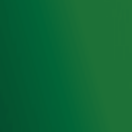
Hitlijsten
Radio 10 DJ's
Radio 10 zenders
Livemuziek
Acties
Luisteren naar Radio 10
Voorwaarden
Privacyverklaring
Gebruiksvoorwaarden
Cookieverklaring
Digitale diensten
Cookie instellingen
Adverteren
Vacatures
Publieksservice
Toegankelijkheid
Contact met de Studio
0909-300 10 10