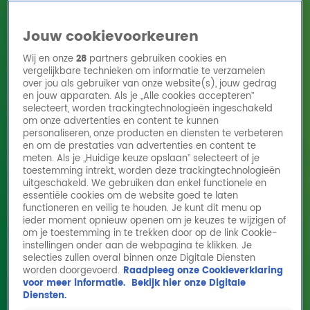
Jouw cookievoorkeuren
Wij en onze
28
partners gebruiken cookies en
vergelijkbare technieken om informatie te verzamelen
over jou als gebruiker van onze website(s), jouw gedrag
en jouw apparaten. Als je „Alle cookies accepteren”
Home
Acties
Radio 10 zenders
Radioshows
DJ's
Hitlijsten
selecteert, worden trackingtechnologieën ingeschakeld
Radio luisteren
om onze advertenties en content te kunnen
personaliseren, onze producten en diensten te verbeteren
Volg Radio 10
en om de prestaties van advertenties en content te
meten. Als je „Huidige keuze opslaan” selecteert of je
toestemming intrekt, worden deze trackingtechnologieën
uitgeschakeld. We gebruiken dan enkel functionele en
Zoeken
essentiële cookies om de website goed te laten
functioneren en veilig te houden. Je kunt dit menu op
ieder moment opnieuw openen om je keuzes te wijzigen of
Home
Online Radio Luisteren
Acties
Shows
Alle zenders
om je toestemming in te trekken door op de link Cookie-
instellingen onder aan de webpagina te klikken. Je
Reymy slikte een lepel van 17 centimeter in:
selecties zullen overal binnen onze Digitale Diensten
worden doorgevoerd.
Raadpleeg onze Cookieverklaring
'Heeft er anderhalve dag ingezeten'
voor meer informatie.
Bekijk hier onze Digitale
23 jan 2026, 13:47
Diensten.