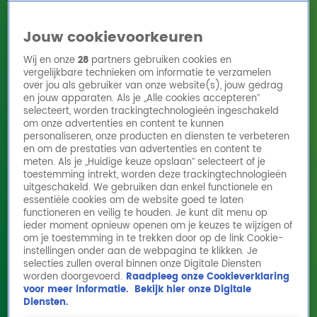
Jouw cookievoorkeuren
Wij en onze
28
partners gebruiken cookies en
vergelijkbare technieken om informatie te verzamelen
over jou als gebruiker van onze website(s), jouw gedrag
en jouw apparaten. Als je „Alle cookies accepteren”
Home
Acties
Radio 10 zenders
Radioshows
DJ's
Hitlijsten
selecteert, worden trackingtechnologieën ingeschakeld
Radio luisteren
om onze advertenties en content te kunnen
personaliseren, onze producten en diensten te verbeteren
Volg Radio 10
en om de prestaties van advertenties en content te
meten. Als je „Huidige keuze opslaan” selecteert of je
toestemming intrekt, worden deze trackingtechnologieën
uitgeschakeld. We gebruiken dan enkel functionele en
Zoeken
essentiële cookies om de website goed te laten
functioneren en veilig te houden. Je kunt dit menu op
ieder moment opnieuw openen om je keuzes te wijzigen of
Home
Online Radio Luisteren
Acties
Shows
Alle zenders
om je toestemming in te trekken door op de link Cookie-
instellingen onder aan de webpagina te klikken. Je
Relatieproblemen? Froukje en Jordy
selecties zullen overal binnen onze Digitale Diensten
worden doorgevoerd.
Raadpleeg onze Cookieverklaring
kibbelen erop los!
voor meer informatie.
Bekijk hier onze Digitale
10 okt 2025, 10:27
Diensten.