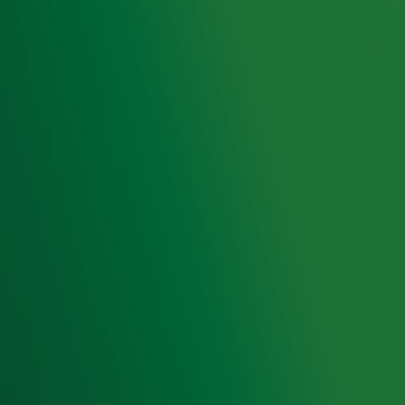
Hitlijsten
Radio 10 DJ's
Radio 10 zenders
Livemuziek
Acties
Luisteren naar Radio 10
Voorwaarden
Privacyverklaring
Gebruiksvoorwaarden
Cookieverklaring
Digitale diensten
Cookie instellingen
Adverteren
Vacatures
Publieksservice
Toegankelijkheid
Contact met de Studio
0909-300 10 10