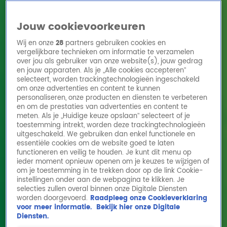
Jouw cookievoorkeuren
Wij en onze
28
partners gebruiken cookies en
vergelijkbare technieken om informatie te verzamelen
over jou als gebruiker van onze website(s), jouw gedrag
en jouw apparaten. Als je „Alle cookies accepteren”
Home
Acties
Radio 10 zenders
Radioshows
DJ's
Hitlijsten
selecteert, worden trackingtechnologieën ingeschakeld
Radio luisteren
om onze advertenties en content te kunnen
personaliseren, onze producten en diensten te verbeteren
Volg Radio 10
en om de prestaties van advertenties en content te
meten. Als je „Huidige keuze opslaan” selecteert of je
toestemming intrekt, worden deze trackingtechnologieën
uitgeschakeld. We gebruiken dan enkel functionele en
Zoeken
essentiële cookies om de website goed te laten
functioneren en veilig te houden. Je kunt dit menu op
ieder moment opnieuw openen om je keuzes te wijzigen of
Home
Online Radio Luisteren
Acties
Shows
Alle zenders
om je toestemming in te trekken door op de link Cookie-
instellingen onder aan de webpagina te klikken. Je
Ray Klaassens biedt persoonlijke keynote
selecties zullen overal binnen onze Digitale Diensten
worden doorgevoerd.
Raadpleeg onze Cookieverklaring
aan als veilingitem!
voor meer informatie.
Bekijk hier onze Digitale
13 mei 2026, 14:26
Diensten.