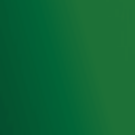
Hitlijsten
Radio 10 DJ's
Radio 10 zenders
Livemuziek
Acties
Luisteren naar Radio 10
Voorwaarden
Privacyverklaring
Gebruiksvoorwaarden
Cookieverklaring
Digitale diensten
Cookie instellingen
Adverteren
Vacatures
Publieksservice
Toegankelijkheid
Contact met de Studio
0909-300 10 10