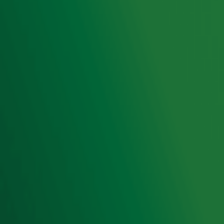
Luisteren naar Radio 10
Voorwaarden
Privacyverklaring
Gebruiksvoorwaarden
Cookieverklaring
Digitale diensten
Cookie instellingen
Adverteren
Vacatures
Publieksservice
Toegankelijkheid
Contact met de Studio
0909-300 10 10
info@radio10.nl
Whatsapp met de Studio
Download de Radio 10 App
Volg Radio 10
©
2026 Talpa Network. Alle rechten voorbehouden. Geen