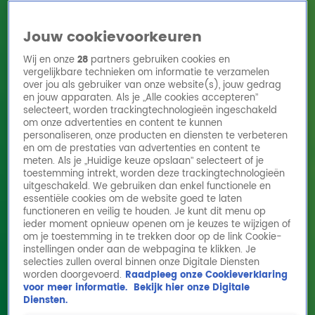
Jouw cookievoorkeuren
Wij en onze
28
partners gebruiken cookies en
vergelijkbare technieken om informatie te verzamelen
over jou als gebruiker van onze website(s), jouw gedrag
en jouw apparaten. Als je „Alle cookies accepteren”
Home
Acties
Radio 10 zenders
Radioshows
DJ's
Hitlijsten
selecteert, worden trackingtechnologieën ingeschakeld
Radio luisteren
om onze advertenties en content te kunnen
personaliseren, onze producten en diensten te verbeteren
Volg Radio 10
en om de prestaties van advertenties en content te
meten. Als je „Huidige keuze opslaan” selecteert of je
toestemming intrekt, worden deze trackingtechnologieën
uitgeschakeld. We gebruiken dan enkel functionele en
Zoeken
essentiële cookies om de website goed te laten
functioneren en veilig te houden. Je kunt dit menu op
ieder moment opnieuw openen om je keuzes te wijzigen of
Home
Online Radio Luisteren
Acties
Shows
Alle zenders
om je toestemming in te trekken door op de link Cookie-
Petra raadt de vijfde Lach
instellingen onder aan de webpagina te klikken. Je
van 10 en wint € 10.200,-!
selecties zullen overal binnen onze Digitale Diensten
worden doorgevoerd.
Raadpleeg onze Cookieverklaring
28 mei 2024, 09:33
voor meer informatie.
Bekijk hier onze Digitale
Petra raadt de vijfde Lach van 10 en wint €10.200!
Diensten.