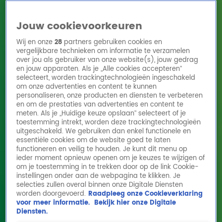
Jouw cookievoorkeuren
Wij en onze
28
partners gebruiken cookies en
vergelijkbare technieken om informatie te verzamelen
over jou als gebruiker van onze website(s), jouw gedrag
en jouw apparaten. Als je „Alle cookies accepteren”
Home
Acties
Radio 10 zenders
Radioshows
DJ's
Hitlijsten
selecteert, worden trackingtechnologieën ingeschakeld
Radio luisteren
om onze advertenties en content te kunnen
personaliseren, onze producten en diensten te verbeteren
Volg Radio 10
en om de prestaties van advertenties en content te
meten. Als je „Huidige keuze opslaan” selecteert of je
toestemming intrekt, worden deze trackingtechnologieën
uitgeschakeld. We gebruiken dan enkel functionele en
Zoeken
essentiële cookies om de website goed te laten
functioneren en veilig te houden. Je kunt dit menu op
ieder moment opnieuw openen om je keuzes te wijzigen of
Home
Online Radio Luisteren
Acties
Shows
Alle zenders
om je toestemming in te trekken door op de link Cookie-
instellingen onder aan de webpagina te klikken. Je
Passenger - Let Her Go live @ Ekdom in de
selecties zullen overal binnen onze Digitale Diensten
worden doorgevoerd.
Raadpleeg onze Cookieverklaring
Morgen
voor meer informatie.
Bekijk hier onze Digitale
24 nov 2023, 08:55
Diensten.