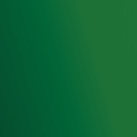
Radio 10 DJ's
Radio 10 zenders
Livemuziek
Acties
Luisteren naar Radio 10
Voorwaarden
Privacyverklaring
Gebruiksvoorwaarden
Cookieverklaring
Digitale diensten
Cookie instellingen
Adverteren
Vacatures
Publieksservice
Toegankelijkheid
Contact met de Studio
0909-300 10 10
info@radio10.nl