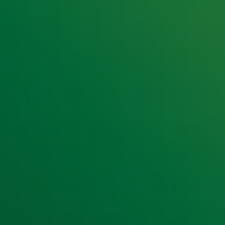
e hoogte van het laatste Radio 10-nieuws.
t laatste nieuws en aanbiedingen die wijzelf of in samenwe
klaring
.