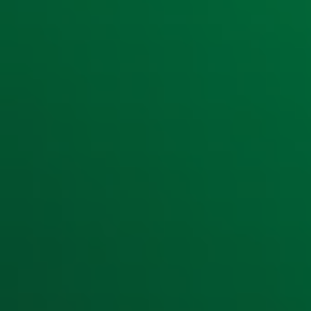
Ontvang onze nieuwsbrief
Meld je aan voor de nieuwsbrief van Radio 10 en blijf op d
Aanmelden
Meld je aan voor onze wekelijkse nieuwsbrief met daarin he
moment afmelden. Zie voor meer informatie de
privacyver
Snel naar
Home
Radiofrequenties Radio 10
Hitlijsten
Radio 10 DJ's
Radio 10 zenders
Livemuziek
Acties
Luisteren naar Radio 10
Voorwaarden
Privacyverklaring
Gebruiksvoorwaarden
Cookieverklaring
Digitale diensten