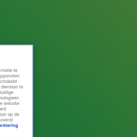
rmatie te
apparaten.
eschakeld
 diensten te
Huidige
hnologieën
Nicole heeft de laatste Lach van 10
de website
geraden!
ment
door op de
31 mei 2024, 11:55
 overal
rklaring
Nicole raadt de laatste Lach van 10 van 2024 en wint
hiermee de jackpot van €8.400!