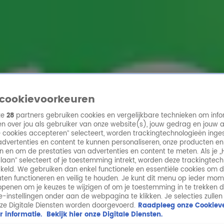
ren
cookievoorkeuren
ze
28
partners gebruiken cookies en vergelijkbare technieken om info
n over jou als gebruiker van onze website(s), jouw gedrag en jouw 
lle cookies accepteren” selecteert, worden trackingtechnologieën ing
dvertenties en content te kunnen personaliseren, onze producten en
n en om de prestaties van advertenties en content te meten. Als je „
laan” selecteert of je toestemming intrekt, worden deze trackingtec
keld. We gebruiken dan enkel functionele en essentiële cookies om 
aten functioneren en veilig te houden. Je kunt dit menu op ieder mo
penen om je keuzes te wijzigen of om je toestemming in te trekken 
ie-instellingen onder aan de webpagina te klikken. Je selecties zullen
ze Digitale Diensten worden doorgevoerd.
Raadpleeg onze Cookieve
r informatie.
Bekijk hier onze Digitale Diensten.