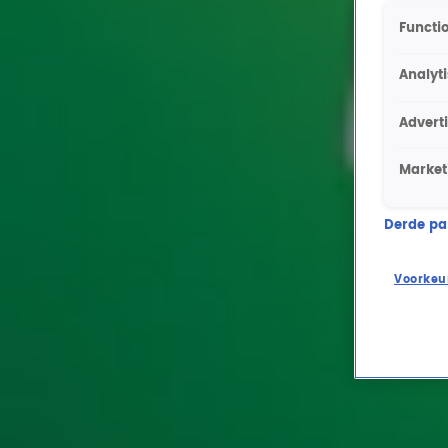
Functio
Analyt
Advert
Market
Derde part
Voorkeu