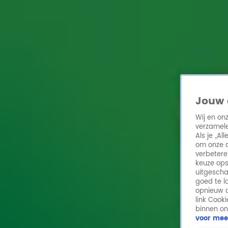
Home
Acties
Radio 10 zenders
Radioshows
DJ's
Hitlijsten
Radio luiste
Volg Radio 10
Jouw 
Wij en on
verzamele
Zoeken
Als je „A
Home
Online Radio Luisteren
Acties
Shows
Alle zenders
om onze a
verbetere
keuze ops
uitgescha
goed te l
opnieuw o
link Cook
binnen on
voor mee