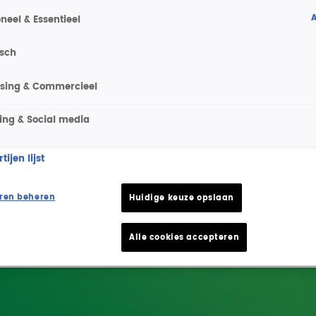
A
neel & Essentieel
isch
ising & Commercieel
ing & Social media
ijen lijst
ren beheren
Huidige keuze opslaan
Alle cookies accepteren