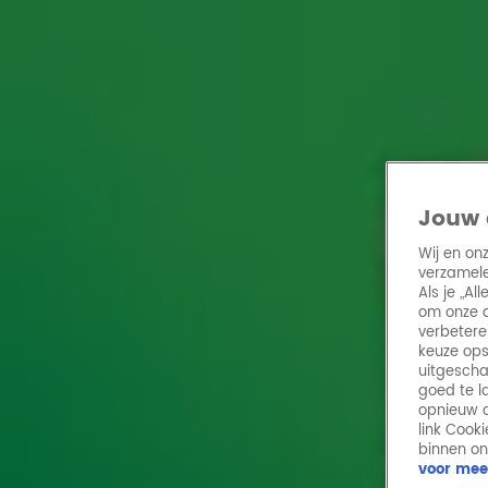
Home
Acties
Radio 10 zenders
Radioshows
DJ's
Hitlijsten
Radio luiste
Volg Radio 10
Jouw 
Wij en on
verzamele
Zoeken
Als je „A
Home
Online Radio Luisteren
Acties
Shows
Alle zenders
om onze a
verbetere
keuze ops
uitgescha
goed te l
opnieuw o
link Cook
binnen on
voor mee