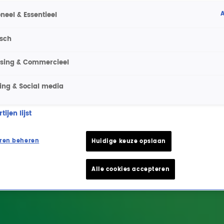
A
neel & Essentieel
isch
ising & Commercieel
ing & Social media
ijen lijst
ren beheren
Huidige keuze opslaan
Alle cookies accepteren