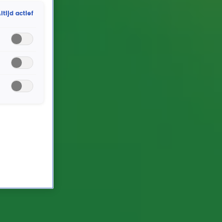
met Gordon & Froukje een paar verrassende tips.
ltijd actief