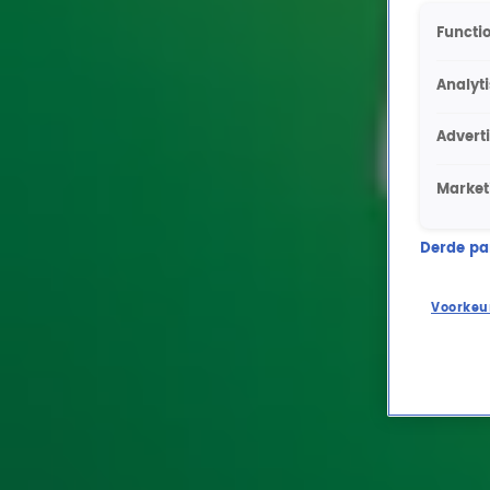
Functio
Analyt
Advert
Market
Derde part
Voorkeu