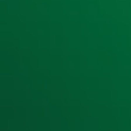
Ontvang onze nieuwsbrief
Meld je aan voor de nieuwsbrief van Radio 10 en blijf op d
Aanmelden
Meld je aan voor onze wekelijkse nieuwsbrief met daarin he
moment afmelden. Zie voor meer informatie de
privacyver
Snel naar
Home
Radiofrequenties Radio 10
Hitlijsten
Radio 10 DJ's
Radio 10 zenders
Livemuziek
Acties
Luisteren naar Radio 10
Voorwaarden
Privacyverklaring
Gebruiksvoorwaarden
Cookieverklaring