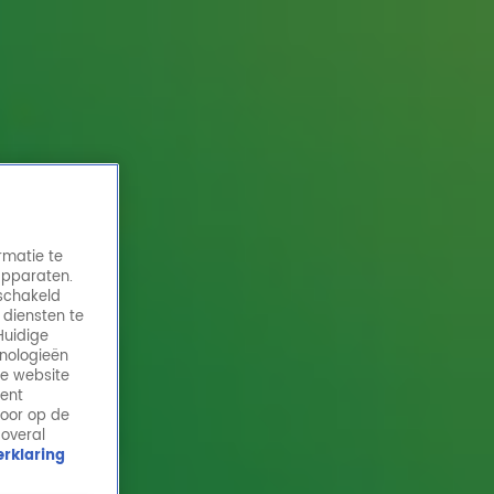
rmatie te
apparaten.
eschakeld
 diensten te
Huidige
hnologieën
Met deze tips overleef jij hooikoorts!
de website
ment
30 mrt 2026, 10:15
door op de
 overal
De lente is weer begonnen… en het hooikoortsseizoen
rklaring
ook! Hoe kom je hier zo goed mogelijk doorheen?
KNO-arts Lisa van der Putten deelt in de ochtendshow