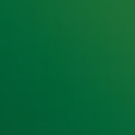
e hoogte van het laatste Radio 10-nieuws.
t laatste nieuws en aanbiedingen die wijzelf of in samenwe
klaring
.