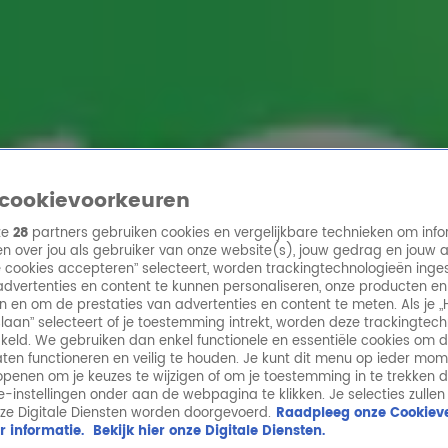
ren
cookievoorkeuren
ze
28
partners gebruiken cookies en vergelijkbare technieken om info
n over jou als gebruiker van onze website(s), jouw gedrag en jouw 
lle cookies accepteren” selecteert, worden trackingtechnologieën ing
dvertenties en content te kunnen personaliseren, onze producten en
n en om de prestaties van advertenties en content te meten. Als je „
laan” selecteert of je toestemming intrekt, worden deze trackingtec
keld. We gebruiken dan enkel functionele en essentiële cookies om 
aten functioneren en veilig te houden. Je kunt dit menu op ieder mo
penen om je keuzes te wijzigen of om je toestemming in te trekken 
ie-instellingen onder aan de webpagina te klikken. Je selecties zullen
ze Digitale Diensten worden doorgevoerd.
Raadpleeg onze Cookieve
r informatie.
Bekijk hier onze Digitale Diensten.