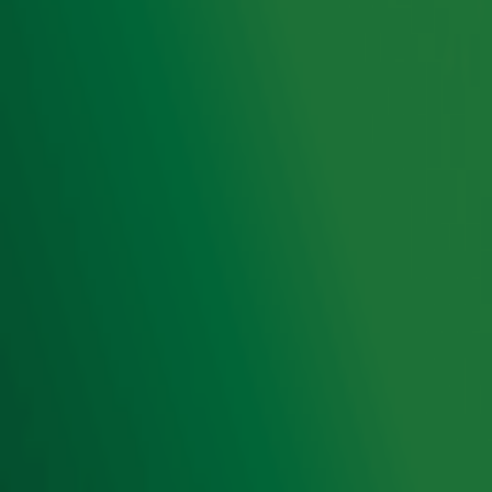
Hitlijsten
Radio 10 DJ's
Radio 10 zenders
Livemuziek
Acties
Luisteren naar Radio 10
Voorwaarden
Privacyverklaring
Gebruiksvoorwaarden
Cookieverklaring
Digitale diensten
Cookie instellingen
Adverteren
Vacatures
Publieksservice
Toegankelijkheid
Contact met de Studio
0909-300 10 10