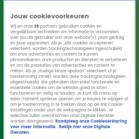
Jouw cookievoorkeuren
Wij en onze
28
partners gebruiken cookies en
vergelijkbare technieken om informatie te verzamelen
over jou als gebruiker van onze website(s), jouw gedrag
en jouw apparaten. Als je „Alle cookies accepteren”
Home
Acties
Radio 10 zenders
Radioshows
DJ's
Hitlijsten
selecteert, worden trackingtechnologieën ingeschakeld
Radio luisteren
om onze advertenties en content te kunnen
personaliseren, onze producten en diensten te verbeteren
Volg Radio 10
en om de prestaties van advertenties en content te
meten. Als je „Huidige keuze opslaan” selecteert of je
toestemming intrekt, worden deze trackingtechnologieën
uitgeschakeld. We gebruiken dan enkel functionele en
Zoeken
essentiële cookies om de website goed te laten
functioneren en veilig te houden. Je kunt dit menu op
ieder moment opnieuw openen om je keuzes te wijzigen of
Home
Online Radio Luisteren
Acties
Shows
Alle zenders
om je toestemming in te trekken door op de link Cookie-
instellingen onder aan de webpagina te klikken. Je
Mascotte Bikkel gaat voor Yvette mee naar
selecties zullen overal binnen onze Digitale Diensten
worden doorgevoerd.
Raadpleeg onze Cookieverklaring
boven tijdens Alpe d'HuZes
voor meer informatie.
Bekijk hier onze Digitale
2 juni 2026, 13:51
Diensten.