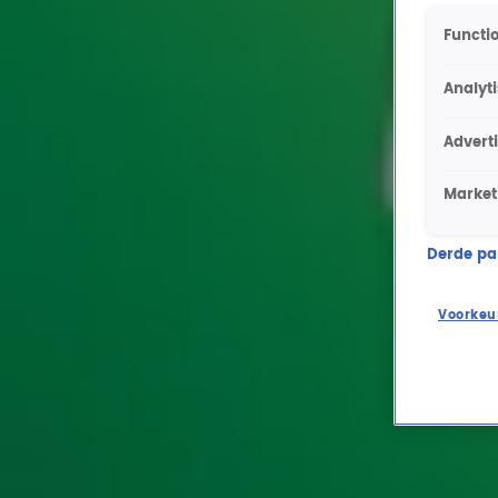
Functio
Analyt
Advert
Market
Derde part
Voorkeu