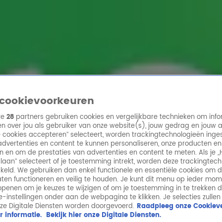
ren
cookievoorkeuren
ze
28
partners gebruiken cookies en vergelijkbare technieken om info
n over jou als gebruiker van onze website(s), jouw gedrag en jouw 
lle cookies accepteren” selecteert, worden trackingtechnologieën ing
dvertenties en content te kunnen personaliseren, onze producten en
n en om de prestaties van advertenties en content te meten. Als je „
laan” selecteert of je toestemming intrekt, worden deze trackingtec
keld. We gebruiken dan enkel functionele en essentiële cookies om 
aten functioneren en veilig te houden. Je kunt dit menu op ieder mo
penen om je keuzes te wijzigen of om je toestemming in te trekken 
ie-instellingen onder aan de webpagina te klikken. Je selecties zullen
ze Digitale Diensten worden doorgevoerd.
Raadpleeg onze Cookieve
r informatie.
Bekijk hier onze Digitale Diensten.