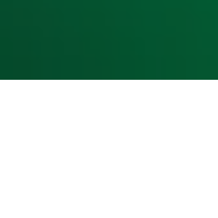
Cookieverklaring
Digitale diensten
Cookie instellingen
Adverteren
Vacatures
Publieksservice
Toegankelijkheid
Contact met de Studio
0909-300 10 10
info@radio10.nl
Whatsapp met de Studio
Download de Radio 10 App
Volg Radio 10
©
2026 Talpa Network. Alle rechten voorbehouden. Geen te
Radio 10
Nu Live
De grootste hits aller tijden!