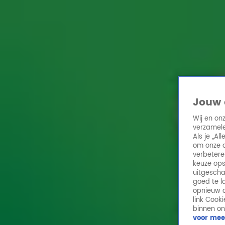
Home
Acties
Radio 10 zenders
Radioshows
DJ's
Hitlijsten
Radio luiste
Volg Radio 10
Jouw 
Wij en on
verzamele
Zoeken
Als je „A
Home
Online Radio Luisteren
Acties
Shows
Alle zenders
om onze a
verbetere
keuze ops
uitgescha
goed te l
opnieuw o
link Cook
binnen on
voor mee