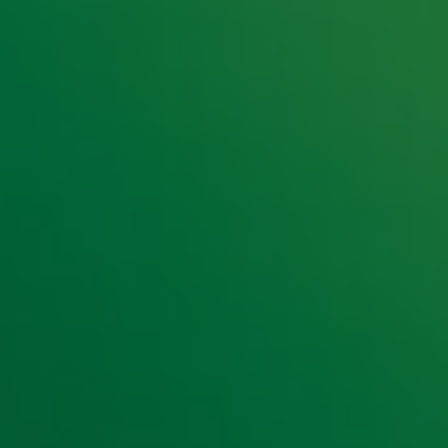
e hoogte van het laatste Radio 10-nieuws.
t laatste nieuws en aanbiedingen die wijzelf of in samenwe
klaring
.