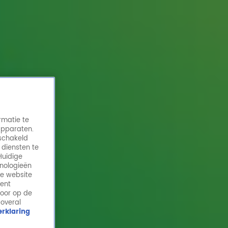
rmatie te
apparaten.
eschakeld
 diensten te
Huidige
hnologieën
Man, man, man… Rob Geus veilt héél
de website
smakelijk item voor Alpe d’HuZes!
ment
door op de
12 mei 2026, 10:37
 overal
rklaring
Wat krijg je als je Rob Geus, lekker eten en een goed
doel samenbrengt? Juist: een veilingitem waar je