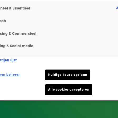
A
neel & Essentieel
isch
ising & Commercieel
ing & Social media
ijen lijst
ren beheren
Huidige keuze opslaan
Alle cookies accepteren