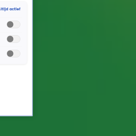
direct trek van krijgt. In Gordon & Froukje onthult hij
ltijd actief
een uniek Alpe d’HuZes-item: een exclusief 3-
gangendiner in zijn restaurant De Wensboom,
volledig verzorgd door Rob zelf.