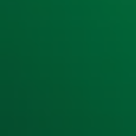
Ontvang onze nieuwsbrief
Meld je aan voor de nieuwsbrief van Radio 10 en blijf op d
Aanmelden
Meld je aan voor onze wekelijkse nieuwsbrief met daarin he
moment afmelden. Zie voor meer informatie de
privacyver
Snel naar
Home
Radiofrequenties Radio 10
Hitlijsten
Radio 10 DJ's
Radio 10 zenders
Livemuziek
Acties
Luisteren naar Radio 10
Voorwaarden
Privacyverklaring
Gebruiksvoorwaarden